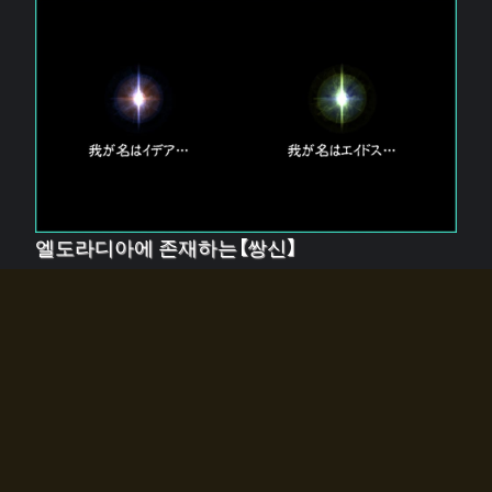
엘도라디아에 존재하는【쌍신】
엘드라디아에는 두 기둥의 신이 존재한다.
【혼】을 관장하는 신 「이데아」와, 【원자】를 관장하는 신
「에이드스」.
쌍신은 왜 자고 있는가?
왜 소환사에게 전화를 받았습니까?
왜 에르드라디아로의 문이 열렸는가?