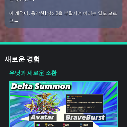
이 개척이, 흉악한【쌍신】을 부활시켜 버리는 일도 모르
고....
새로운 경험
유닛과 새로운 소환