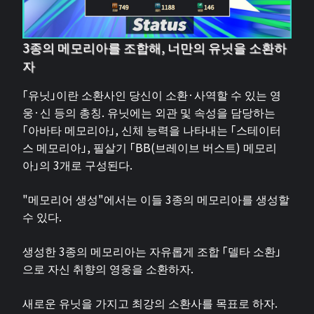
3종의 메모리아를 조합해, 너만의 유닛을 소환하
자
「유닛」이란 소환사인 당신이 소환·사역할 수 있는 영
웅·신 등의 총칭. 유닛에는 외관 및 속성을 담당하는
「아바타 메모리아」, 신체 능력을 나타내는 「스테이터
스 메모리아」, 필살기 「BB(브레이브 버스트) 메모리
아」의 3개로 구성된다.
"메모리어 생성"에서는 이들 3종의 메모리아를 생성할
수 있다.
생성한 3종의 메모리아는 자유롭게 조합 「델타 소환」
으로 자신 취향의 영웅을 소환하자.
새로운 유닛을 가지고 최강의 소환사를 목표로 하자.