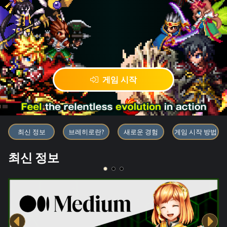
게임 시작
블록체인 게임 「BRAVE FRONT
최신 정보
브레히로란?
새로운 경험
게임 시작 방법
최신 정보