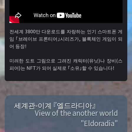
전세계 3800만 다운로드를 자랑하는 인기 스마트폰 게
임 「브레이브 프론티어」시리즈가, 블록체인 게임이 되
어 등장!
미려한 도트 그림으로 그려진 캐릭터(유닛)나 장비(스
피어)는 NFT가 되어 실제로 「소유」할 수 있습니다!
세계관-이계 『엘드라디아』
View of the another world
"Eldoradia"