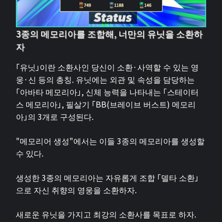
3종의 메모리아를 조합해, 너만의 유닛을 소환하
자
「유닛」이란 소환사인 당신이 소환·사역할 수 있는 영
웅·신 등의 총칭. 유닛에는 외관 및 속성을 담당하는
「아바타 메모리아」, 신체 능력을 나타내는 「스테이터
스 메모리아」, 필살기 「BB(브레이브 버스트) 메모리
아」의 3개로 구성된다.
"메모리어 생성"에서는 이들 3종의 메모리아를 생성할
수 있다.
생성한 3종의 메모리아는 자유롭게 조합 「델타 소환」
으로 자신 취향의 영웅을 소환하자.
새로운 유닛을 가지고 최강의 소환사를 목표로 하자.