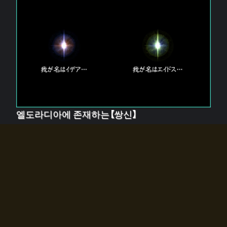
엘도라디아에 존재하는【쌍신】
엘드라디아에는 두 기둥의 신이 존재한다.
【혼】을 관장하는 신 「이데아」와, 【원자】를 관장하는 신
「에이드스」.
쌍신은 왜 자고 있는가?
왜 소환사에게 전화를 받았습니까?
왜 에르드라디아로의 문이 열렸는가?