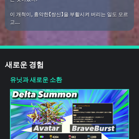
이 개척이, 흉악한【쌍신】을 부활시켜 버리는 일도 모르
고....
새로운 경험
유닛과 새로운 소환