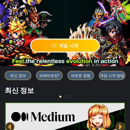
게임 시작
블록체인 게임 「BRAVE FRONT
최신 정보
브레히로란?
새로운 경험
게임 시작 방법
최신 정보