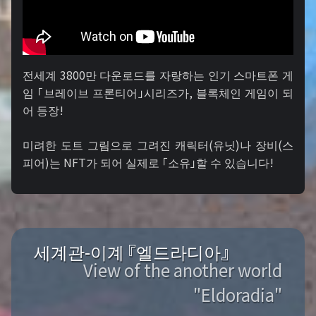
전세계 3800만 다운로드를 자랑하는 인기 스마트폰 게
임 「브레이브 프론티어」시리즈가, 블록체인 게임이 되
어 등장!
미려한 도트 그림으로 그려진 캐릭터(유닛)나 장비(스
피어)는 NFT가 되어 실제로 「소유」할 수 있습니다!
세계관-이계 『엘드라디아』
View of the another world
"Eldoradia"