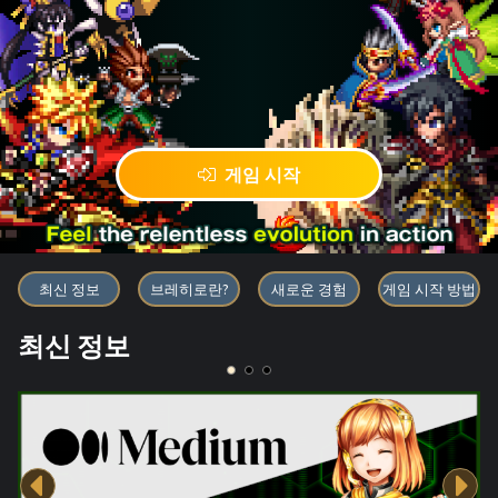
게임 시작
블록체인 게임 「BRAVE FRONT
최신 정보
브레히로란?
새로운 경험
게임 시작 방법
최신 정보