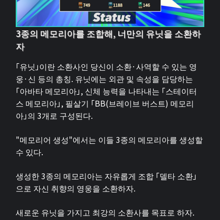
3종의 메모리아를 조합해, 너만의 유닛을 소환하
자
「유닛」이란 소환사인 당신이 소환·사역할 수 있는 영
웅·신 등의 총칭. 유닛에는 외관 및 속성을 담당하는
「아바타 메모리아」, 신체 능력을 나타내는 「스테이터
스 메모리아」, 필살기 「BB(브레이브 버스트) 메모리
아」의 3개로 구성된다.
"메모리어 생성"에서는 이들 3종의 메모리아를 생성할
수 있다.
생성한 3종의 메모리아는 자유롭게 조합 「델타 소환」
으로 자신 취향의 영웅을 소환하자.
새로운 유닛을 가지고 최강의 소환사를 목표로 하자.