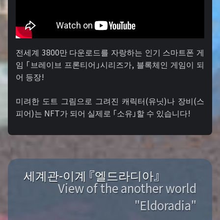
전세계 3800만 다운로드를 자랑하는 인기 스마트폰 게
임 「브레이브 프론티어」시리즈가, 블록체인 게임이 되
어 등장!
미려한 도트 그림으로 그려진 캐릭터(유닛)나 장비(스
피어)는 NFT가 되어 실제로 「소유」할 수 있습니다!
세계관-이계 『엘드라디아』
View of the another world
"Eldoradia"