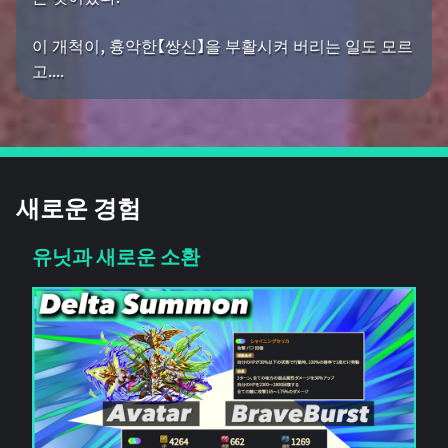
이 개척이, 흉악한【쌍신】을 부활시켜 버리는 일도 모르
고....
새로운 경험
유닛과 새로운 소환