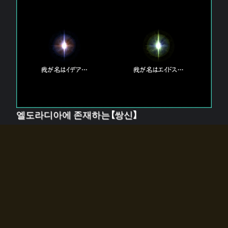
엘도라디아에 존재하는【쌍신】
엘드라디아에는 두 기둥의 신이 존재한다.
【혼】을 관장하는 신 「이데아」와, 【원자】를 관장하는 신
「에이드스」.
쌍신은 왜 자고 있는가?
왜 소환사에게 전화를 받았습니까?
왜 에르드라디아로의 문이 열렸는가?