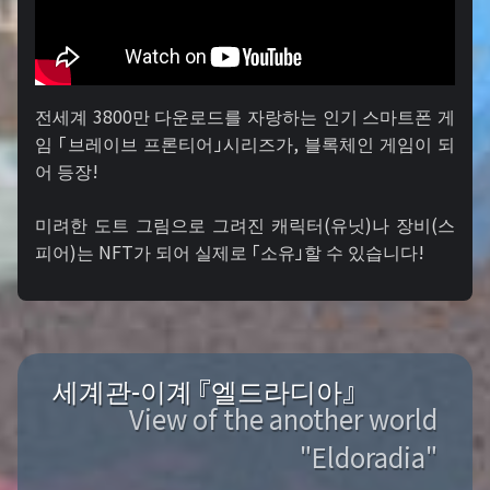
전세계 3800만 다운로드를 자랑하는 인기 스마트폰 게
임 「브레이브 프론티어」시리즈가, 블록체인 게임이 되
어 등장!
미려한 도트 그림으로 그려진 캐릭터(유닛)나 장비(스
피어)는 NFT가 되어 실제로 「소유」할 수 있습니다!
세계관-이계 『엘드라디아』
View of the another world
"Eldoradia"