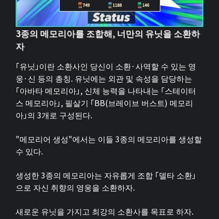
3종의 메모리아를 조합해, 너만의 유닛을 소환하
자
「유닛」이란 소환사인 당신이 소환·사역할 수 있는 영
웅·신 등의 총칭. 유닛에는 외관 및 속성을 담당하는
「아바타 메모리아」, 신체 능력을 나타내는 「스테이터
스 메모리아」, 필살기 「BB(브레이브 버스트) 메모리
아」의 3개로 구성된다.
"메모리어 생성"에서는 이들 3종의 메모리아를 생성할
수 있다.
생성한 3종의 메모리아는 자유롭게 조합 「델타 소환」
으로 자신 취향의 영웅을 소환하자.
새로운 유닛을 가지고 최강의 소환사를 목표로 하자.