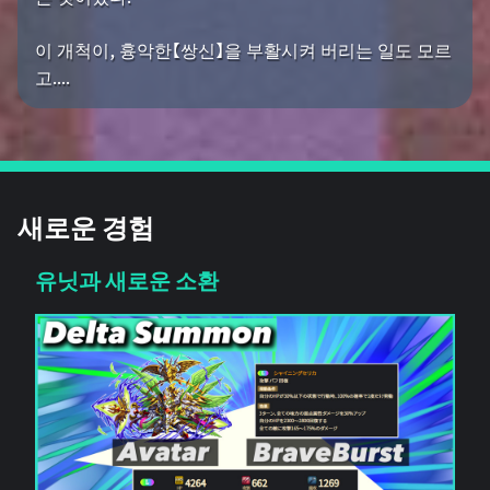
이 개척이, 흉악한【쌍신】을 부활시켜 버리는 일도 모르
고....
새로운 경험
유닛과 새로운 소환