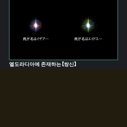
엘도라디아에 존재하는【쌍신】
엘드라디아에는 두 기둥의 신이 존재한다.
【혼】을 관장하는 신 「이데아」와, 【원자】를 관장하는 신
「에이드스」.
쌍신은 왜 자고 있는가?
왜 소환사에게 전화를 받았습니까?
왜 에르드라디아로의 문이 열렸는가?