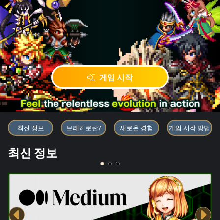
게임 시작
블록체인 게임 「BRAVE FRONT
최신 정보
브레히로란?
새로운 경험
게임 시작 방법
최신 정보