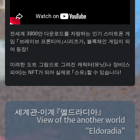
전세계 3800만 다운로드를 자랑하는 인기 스마트폰 게
임 「브레이브 프론티어」시리즈가, 블록체인 게임이 되
어 등장!
미려한 도트 그림으로 그려진 캐릭터(유닛)나 장비(스
피어)는 NFT가 되어 실제로 「소유」할 수 있습니다!
세계관-이계 『엘드라디아』
View of the another world
"Eldoradia"