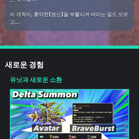
이 개척이, 흉악한【쌍신】을 부활시켜 버리는 일도 모르
고....
새로운 경험
유닛과 새로운 소환