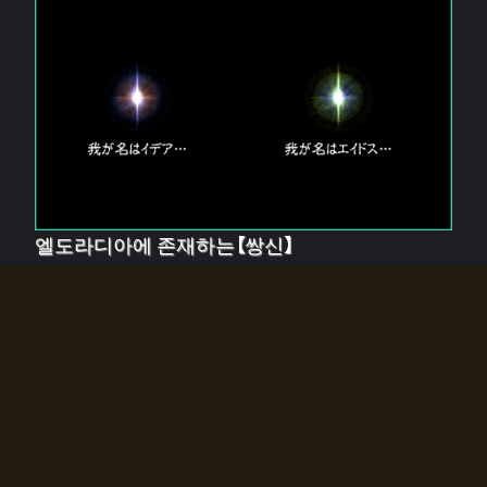
엘도라디아에 존재하는【쌍신】
엘드라디아에는 두 기둥의 신이 존재한다.
【혼】을 관장하는 신 「이데아」와, 【원자】를 관장하는 신
「에이드스」.
쌍신은 왜 자고 있는가?
왜 소환사에게 전화를 받았습니까?
왜 에르드라디아로의 문이 열렸는가?