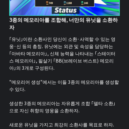
3종의 메모리아를 조합해, 너만의 유닛을 소환하
자
「유닛」이란 소환사인 당신이 소환·사역할 수 있는 영
웅·신 등의 총칭. 유닛에는 외관 및 속성을 담당하는
「아바타 메모리아」, 신체 능력을 나타내는 「스테이터
스 메모리아」, 필살기 「BB(브레이브 버스트) 메모리
아」의 3개로 구성된다.
"메모리어 생성"에서는 이들 3종의 메모리아를 생성할
수 있다.
생성한 3종의 메모리아는 자유롭게 조합 「델타 소환」
으로 자신 취향의 영웅을 소환하자.
새로운 유닛을 가지고 최강의 소환사를 목표로 하자.