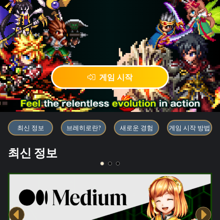
게임 시작
블록체인 게임 「BRAVE FRONT
최신 정보
브레히로란?
새로운 경험
게임 시작 방법
최신 정보