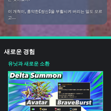
이 개척이, 흉악한【쌍신】을 부활시켜 버리는 일도 모르
고....
새로운 경험
유닛과 새로운 소환