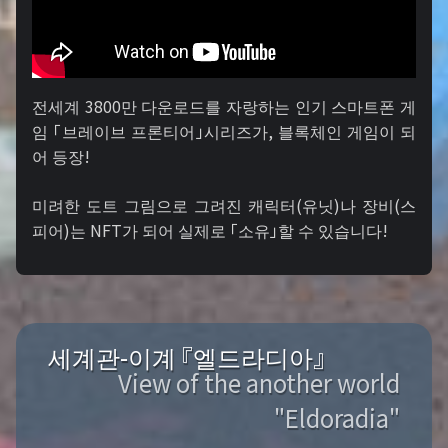
전세계 3800만 다운로드를 자랑하는 인기 스마트폰 게
임 「브레이브 프론티어」시리즈가, 블록체인 게임이 되
어 등장!
미려한 도트 그림으로 그려진 캐릭터(유닛)나 장비(스
피어)는 NFT가 되어 실제로 「소유」할 수 있습니다!
세계관-이계 『엘드라디아』
View of the another world
"Eldoradia"