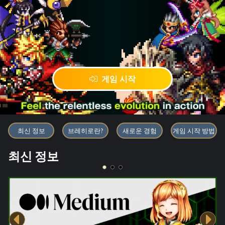
게임 시작
블록체인 게임 「BRAVE FRONT
최신 정보
브레히로란?
새로운 경험
게임 시작 방법
최신 정보