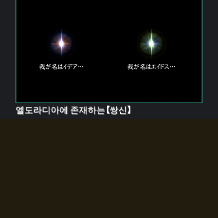
엘도라디아에 존재하는【쌍신】
엘드라디아에는 두 기둥의 신이 존재한다.
【혼】을 관장하는 신 「이데아」와, 【원자】를 관장하는 신
「에이드스」.
쌍신은 왜 자고 있는가?
왜 소환사에게 전화를 받았습니까?
왜 에르드라디아로의 문이 열렸는가?