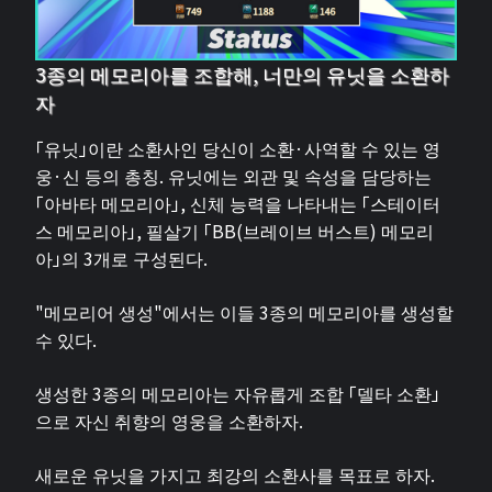
3종의 메모리아를 조합해, 너만의 유닛을 소환하
자
「유닛」이란 소환사인 당신이 소환·사역할 수 있는 영
웅·신 등의 총칭. 유닛에는 외관 및 속성을 담당하는
「아바타 메모리아」, 신체 능력을 나타내는 「스테이터
스 메모리아」, 필살기 「BB(브레이브 버스트) 메모리
아」의 3개로 구성된다.
"메모리어 생성"에서는 이들 3종의 메모리아를 생성할
수 있다.
생성한 3종의 메모리아는 자유롭게 조합 「델타 소환」
으로 자신 취향의 영웅을 소환하자.
새로운 유닛을 가지고 최강의 소환사를 목표로 하자.