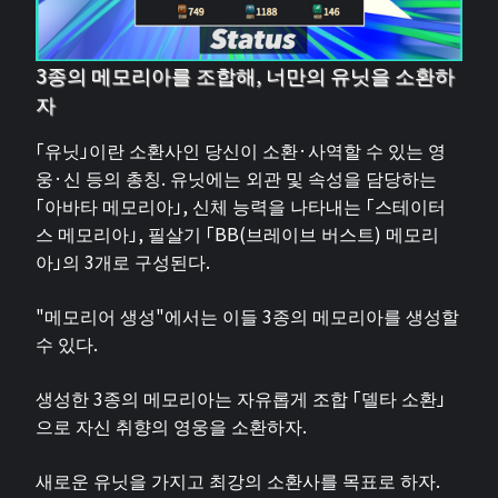
3종의 메모리아를 조합해, 너만의 유닛을 소환하
자
「유닛」이란 소환사인 당신이 소환·사역할 수 있는 영
웅·신 등의 총칭. 유닛에는 외관 및 속성을 담당하는
「아바타 메모리아」, 신체 능력을 나타내는 「스테이터
스 메모리아」, 필살기 「BB(브레이브 버스트) 메모리
아」의 3개로 구성된다.
"메모리어 생성"에서는 이들 3종의 메모리아를 생성할
수 있다.
생성한 3종의 메모리아는 자유롭게 조합 「델타 소환」
으로 자신 취향의 영웅을 소환하자.
새로운 유닛을 가지고 최강의 소환사를 목표로 하자.