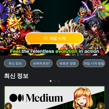
게임 시작
블록체인 게임 「BRAVE FRONT
최신 정보
브레히로란?
새로운 경험
게임 시작 방법
최신 정보