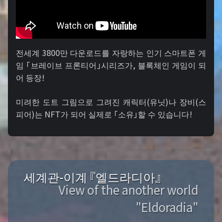
전세계 3800만 다운로드를 자랑하는 인기 스마트폰 게
임 「브레이브 프론티어」시리즈가, 블록체인 게임이 되
어 등장!
미려한 도트 그림으로 그려진 캐릭터(유닛)나 장비(스
피어)는 NFT가 되어 실제로 「소유」할 수 있습니다!
세계관-이계 『엘드라디아』
View of the another world
"Eldoradia"