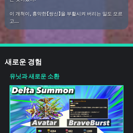
이 개척이, 흉악한【쌍신】을 부활시켜 버리는 일도 모르
고....
새로운 경험
유닛과 새로운 소환