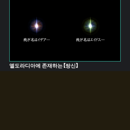
엘도라디아에 존재하는【쌍신】
엘드라디아에는 두 기둥의 신이 존재한다.
【혼】을 관장하는 신 「이데아」와, 【원자】를 관장하는 신
「에이드스」.
쌍신은 왜 자고 있는가?
왜 소환사에게 전화를 받았습니까?
왜 에르드라디아로의 문이 열렸는가?