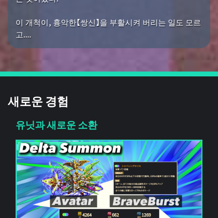
이 개척이, 흉악한【쌍신】을 부활시켜 버리는 일도 모르
고....
새로운 경험
유닛과 새로운 소환