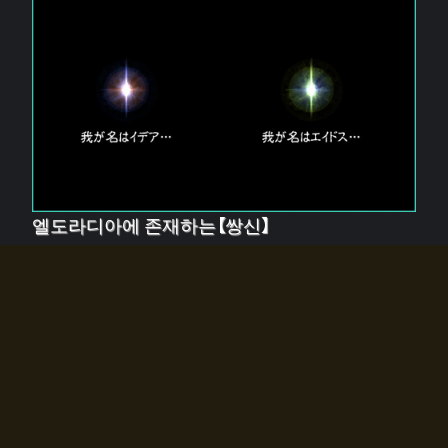
엘도라디아에 존재하는【쌍신】
엘드라디아에는 두 기둥의 신이 존재한다.
【혼】을 관장하는 신 「이데아」와, 【원자】를 관장하는 신
「에이드스」.
쌍신은 왜 자고 있는가?
왜 소환사에게 전화를 받았습니까?
왜 에르드라디아로의 문이 열렸는가?