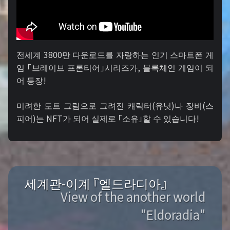
전세계 3800만 다운로드를 자랑하는 인기 스마트폰 게
임 「브레이브 프론티어」시리즈가, 블록체인 게임이 되
어 등장!
미려한 도트 그림으로 그려진 캐릭터(유닛)나 장비(스
피어)는 NFT가 되어 실제로 「소유」할 수 있습니다!
세계관-이계 『엘드라디아』
View of the another world
"Eldoradia"