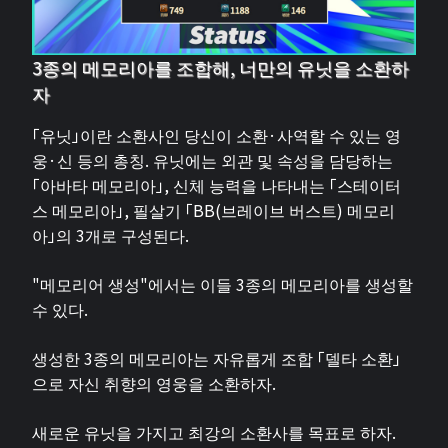
3종의 메모리아를 조합해, 너만의 유닛을 소환하
자
「유닛」이란 소환사인 당신이 소환·사역할 수 있는 영
웅·신 등의 총칭. 유닛에는 외관 및 속성을 담당하는
「아바타 메모리아」, 신체 능력을 나타내는 「스테이터
스 메모리아」, 필살기 「BB(브레이브 버스트) 메모리
아」의 3개로 구성된다.
"메모리어 생성"에서는 이들 3종의 메모리아를 생성할
수 있다.
생성한 3종의 메모리아는 자유롭게 조합 「델타 소환」
으로 자신 취향의 영웅을 소환하자.
새로운 유닛을 가지고 최강의 소환사를 목표로 하자.