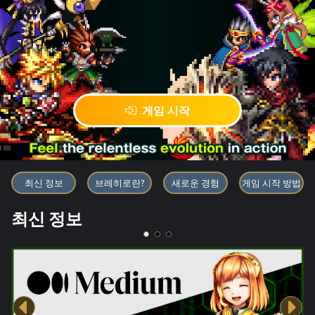
게임 시작
블록체인 게임 「BRAVE FRONT
최신 정보
브레히로란?
새로운 경험
게임 시작 방법
최신 정보