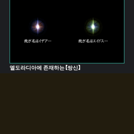
엘도라디아에 존재하는【쌍신】
엘드라디아에는 두 기둥의 신이 존재한다.
【혼】을 관장하는 신 「이데아」와, 【원자】를 관장하는 신
「에이드스」.
쌍신은 왜 자고 있는가?
왜 소환사에게 전화를 받았습니까?
왜 에르드라디아로의 문이 열렸는가?