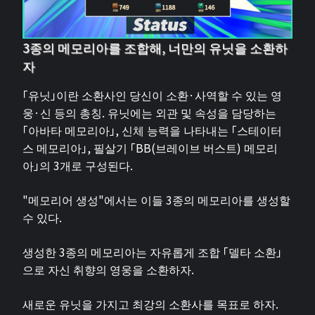
3종의 메모리아를 조합해, 너만의 유닛을 소환하
자
「유닛」이란 소환사인 당신이 소환·사역할 수 있는 영
웅·신 등의 총칭. 유닛에는 외관 및 속성을 담당하는
「아바타 메모리아」, 신체 능력을 나타내는 「스테이터
스 메모리아」, 필살기 「BB(브레이브 버스트) 메모리
아」의 3개로 구성된다.
"메모리어 생성"에서는 이들 3종의 메모리아를 생성할
수 있다.
생성한 3종의 메모리아는 자유롭게 조합 「델타 소환」
으로 자신 취향의 영웅을 소환하자.
새로운 유닛을 가지고 최강의 소환사를 목표로 하자.