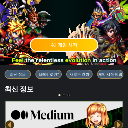
게임 시작
블록체인 게임 「BRAVE FRONT
최신 정보
브레히로란?
새로운 경험
게임 시작 방법
최신 정보