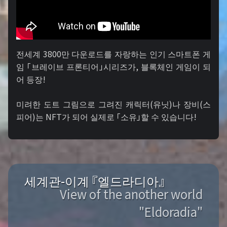
전세계 3800만 다운로드를 자랑하는 인기 스마트폰 게
임 「브레이브 프론티어」시리즈가, 블록체인 게임이 되
어 등장!
미려한 도트 그림으로 그려진 캐릭터(유닛)나 장비(스
피어)는 NFT가 되어 실제로 「소유」할 수 있습니다!
세계관-이계 『엘드라디아』
View of the another world
"Eldoradia"