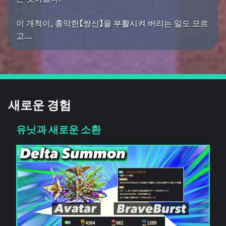
이 개척이, 흉악한【쌍신】을 부활시켜 버리는 일도 모르
고....
새로운 경험
유닛과 새로운 소환