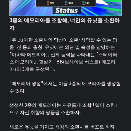
3종의 메모리아를 조합해, 너만의 유닛을 소환하
자
「유닛」이란 소환사인 당신이 소환·사역할 수 있는 영
웅·신 등의 총칭. 유닛에는 외관 및 속성을 담당하는
「아바타 메모리아」, 신체 능력을 나타내는 「스테이터
스 메모리아」, 필살기 「BB(브레이브 버스트) 메모리
아」의 3개로 구성된다.
"메모리어 생성"에서는 이들 3종의 메모리아를 생성할
수 있다.
생성한 3종의 메모리아는 자유롭게 조합 「델타 소환」
으로 자신 취향의 영웅을 소환하자.
새로운 유닛을 가지고 최강의 소환사를 목표로 하자.