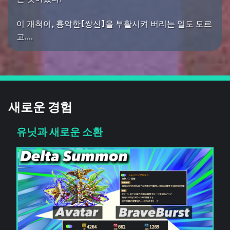
이 개척이, 흉악한【쌍신】을 부활시켜 버리는 일도 모르
고....
새로운 경험
유닛과 새로운 소환