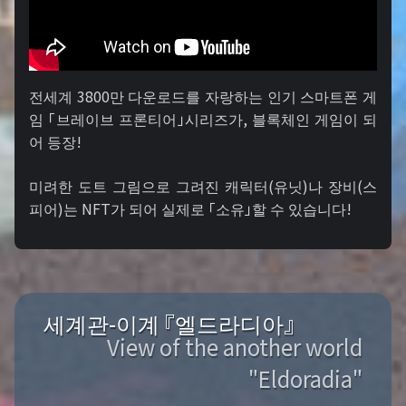
전세계 3800만 다운로드를 자랑하는 인기 스마트폰 게
임 「브레이브 프론티어」시리즈가, 블록체인 게임이 되
어 등장!
미려한 도트 그림으로 그려진 캐릭터(유닛)나 장비(스
피어)는 NFT가 되어 실제로 「소유」할 수 있습니다!
세계관-이계 『엘드라디아』
View of the another world
"Eldoradia"