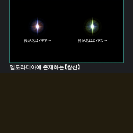
엘도라디아에 존재하는【쌍신】
엘드라디아에는 두 기둥의 신이 존재한다.
【혼】을 관장하는 신 「이데아」와, 【원자】를 관장하는 신
「에이드스」.
쌍신은 왜 자고 있는가?
왜 소환사에게 전화를 받았습니까?
왜 에르드라디아로의 문이 열렸는가?