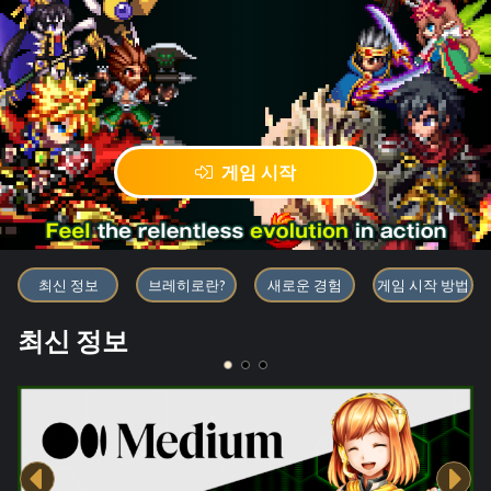
게임 시작
블록체인 게임 「BRAVE FRONT
최신 정보
브레히로란?
새로운 경험
게임 시작 방법
최신 정보