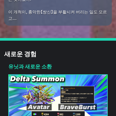
이 개척이, 흉악한【쌍신】을 부활시켜 버리는 일도 모르
고....
새로운 경험
유닛과 새로운 소환