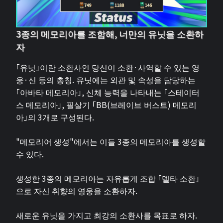
3종의 메모리아를 조합해, 너만의 유닛을 소환하
자
「유닛」이란 소환사인 당신이 소환·사역할 수 있는 영
웅·신 등의 총칭. 유닛에는 외관 및 속성을 담당하는
「아바타 메모리아」, 신체 능력을 나타내는 「스테이터
스 메모리아」, 필살기 「BB(브레이브 버스트) 메모리
아」의 3개로 구성된다.
"메모리어 생성"에서는 이들 3종의 메모리아를 생성할
수 있다.
생성한 3종의 메모리아는 자유롭게 조합 「델타 소환」
으로 자신 취향의 영웅을 소환하자.
새로운 유닛을 가지고 최강의 소환사를 목표로 하자.