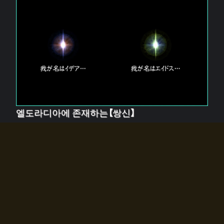
엘도라디아에 존재하는【쌍신】
엘드라디아에는 두 기둥의 신이 존재한다.
【혼】을 관장하는 신 「이데아」와, 【원자】를 관장하는 신
「에이드스」.
쌍신은 왜 자고 있는가?
왜 소환사에게 전화를 받았습니까?
왜 에르드라디아로의 문이 열렸는가?