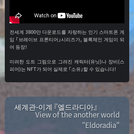
전세계 3800만 다운로드를 자랑하는 인기 스마트폰 게
임 「브레이브 프론티어」시리즈가, 블록체인 게임이 되
어 등장!
미려한 도트 그림으로 그려진 캐릭터(유닛)나 장비(스
피어)는 NFT가 되어 실제로 「소유」할 수 있습니다!
세계관-이계 『엘드라디아』
View of the another world
"Eldoradia"