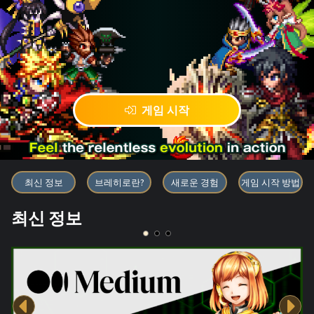
게임 시작
블록체인 게임 「BRAVE FRONT
최신 정보
브레히로란?
새로운 경험
게임 시작 방법
최신 정보