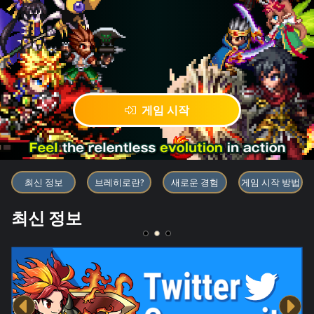
게임 시작
블록체인 게임 「BRAVE FRONT
최신 정보
브레히로란?
새로운 경험
게임 시작 방법
최신 정보