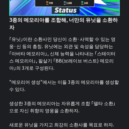
3종의 메모리아를 조합해, 너만의 유닛을 소환하
자
「유닛」이란 소환사인 당신이 소환·사역할 수 있는 영
웅·신 등의 총칭. 유닛에는 외관 및 속성을 담당하는
「아바타 메모리아」, 신체 능력을 나타내는 「스테이터
스 메모리아」, 필살기 「BB(브레이브 버스트) 메모리
아」의 3개로 구성된다.
"메모리어 생성"에서는 이들 3종의 메모리아를 생성할
수 있다.
생성한 3종의 메모리아는 자유롭게 조합 「델타 소환」
으로 자신 취향의 영웅을 소환하자.
새로운 유닛을 가지고 최강의 소환사를 목표로 하자.