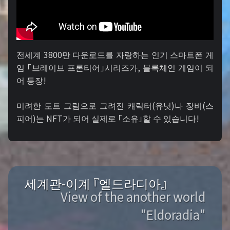
전세계 3800만 다운로드를 자랑하는 인기 스마트폰 게
임 「브레이브 프론티어」시리즈가, 블록체인 게임이 되
어 등장!
미려한 도트 그림으로 그려진 캐릭터(유닛)나 장비(스
피어)는 NFT가 되어 실제로 「소유」할 수 있습니다!
세계관-이계 『엘드라디아』
View of the another world
"Eldoradia"