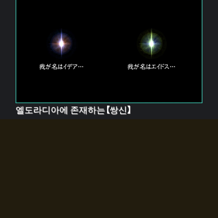
엘도라디아에 존재하는【쌍신】
엘드라디아에는 두 기둥의 신이 존재한다.
【혼】을 관장하는 신 「이데아」와, 【원자】를 관장하는 신
「에이드스」.
쌍신은 왜 자고 있는가?
왜 소환사에게 전화를 받았습니까?
왜 에르드라디아로의 문이 열렸는가?