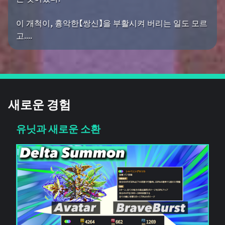
이 개척이, 흉악한【쌍신】을 부활시켜 버리는 일도 모르
고....
새로운 경험
유닛과 새로운 소환