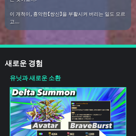
이 개척이, 흉악한【쌍신】을 부활시켜 버리는 일도 모르
고....
새로운 경험
유닛과 새로운 소환