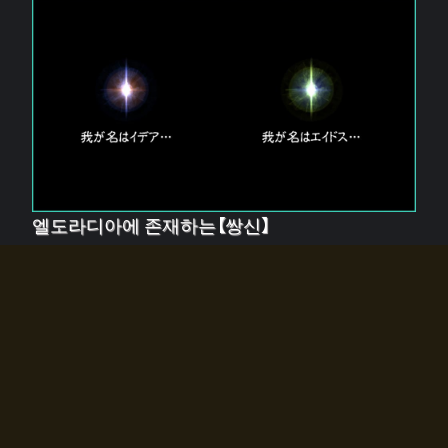
엘도라디아에 존재하는【쌍신】
엘드라디아에는 두 기둥의 신이 존재한다.
【혼】을 관장하는 신 「이데아」와, 【원자】를 관장하는 신
「에이드스」.
쌍신은 왜 자고 있는가?
왜 소환사에게 전화를 받았습니까?
왜 에르드라디아로의 문이 열렸는가?