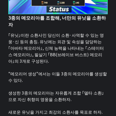
3종의 메모리아를 조합해, 너만의 유닛을 소환하
자
「유닛」이란 소환사인 당신이 소환·사역할 수 있는 영
웅·신 등의 총칭. 유닛에는 외관 및 속성을 담당하는
「아바타 메모리아」, 신체 능력을 나타내는 「스테이터
스 메모리아」, 필살기 「BB(브레이브 버스트) 메모리
아」의 3개로 구성된다.
"메모리어 생성"에서는 이들 3종의 메모리아를 생성할
수 있다.
생성한 3종의 메모리아는 자유롭게 조합 「델타 소환」
으로 자신 취향의 영웅을 소환하자.
새로운 유닛을 가지고 최강의 소환사를 목표로 하자.