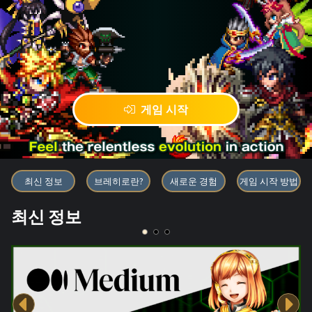
게임 시작
블록체인 게임 「BRAVE FRONT
최신 정보
브레히로란?
새로운 경험
게임 시작 방법
최신 정보