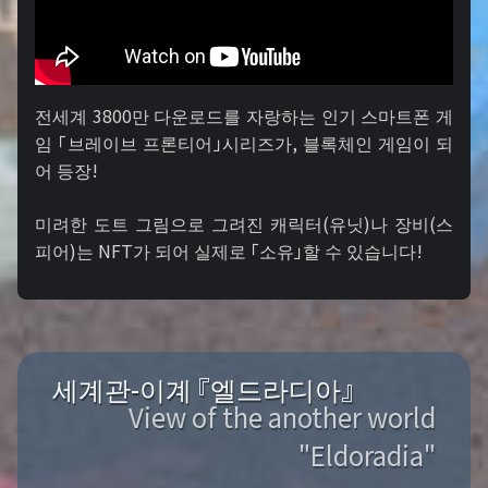
전세계 3800만 다운로드를 자랑하는 인기 스마트폰 게
임 「브레이브 프론티어」시리즈가, 블록체인 게임이 되
어 등장!
미려한 도트 그림으로 그려진 캐릭터(유닛)나 장비(스
피어)는 NFT가 되어 실제로 「소유」할 수 있습니다!
세계관-이계 『엘드라디아』
View of the another world
"Eldoradia"