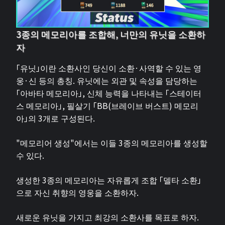
3종의 메모리아를 조합해, 너만의 유닛을 소환하
자
「유닛」이란 소환사인 당신이 소환·사역할 수 있는 영
웅·신 등의 총칭. 유닛에는 외관 및 속성을 담당하는
「아바타 메모리아」, 신체 능력을 나타내는 「스테이터
스 메모리아」, 필살기 「BB(브레이브 버스트) 메모리
아」의 3개로 구성된다.
"메모리어 생성"에서는 이들 3종의 메모리아를 생성할
수 있다.
생성한 3종의 메모리아는 자유롭게 조합 「델타 소환」
으로 자신 취향의 영웅을 소환하자.
새로운 유닛을 가지고 최강의 소환사를 목표로 하자.