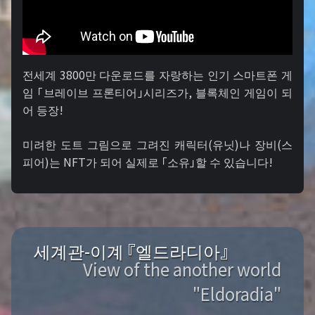
전세계 3800만 다운로드를 자랑하는 인기 스마트폰 게
임 「브레이브 프론티어」시리즈가, 블록체인 게임이 되
어 등장!
미려한 도트 그림으로 그려진 캐릭터(유닛)나 장비(스
피어)는 NFT가 되어 실제로 「소유」할 수 있습니다!
세계관-이계 『엘드라디아』
View of the another world
"Eldoradia"