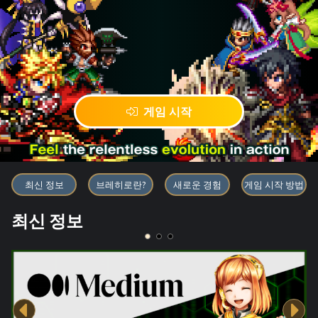
게임 시작
블록체인 게임 「BRAVE FRONT
최신 정보
브레히로란?
새로운 경험
게임 시작 방법
최신 정보