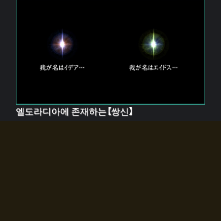
엘도라디아에 존재하는【쌍신】
엘드라디아에는 두 기둥의 신이 존재한다.
【혼】을 관장하는 신 「이데아」와, 【원자】를 관장하는 신
「에이드스」.
쌍신은 왜 자고 있는가?
왜 소환사에게 전화를 받았습니까?
왜 에르드라디아로의 문이 열렸는가?