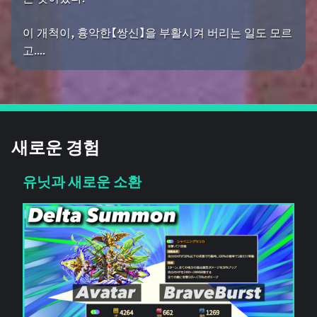
이 개척이, 흉악한【쌍신】을 부활시켜 버리는 일도 모르
고....
새로운 경험
유닛과 새로운 소환