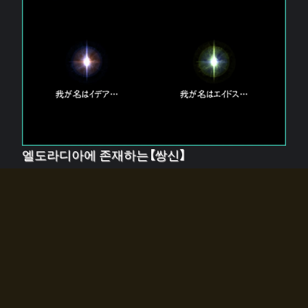
엘도라디아에 존재하는【쌍신】
엘드라디아에는 두 기둥의 신이 존재한다.
【혼】을 관장하는 신 「이데아」와, 【원자】를 관장하는 신
「에이드스」.
쌍신은 왜 자고 있는가?
왜 소환사에게 전화를 받았습니까?
왜 에르드라디아로의 문이 열렸는가?