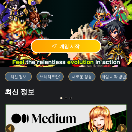
게임 시작
블록체인 게임 「BRAVE FRONT
최신 정보
브레히로란?
새로운 경험
게임 시작 방법
최신 정보