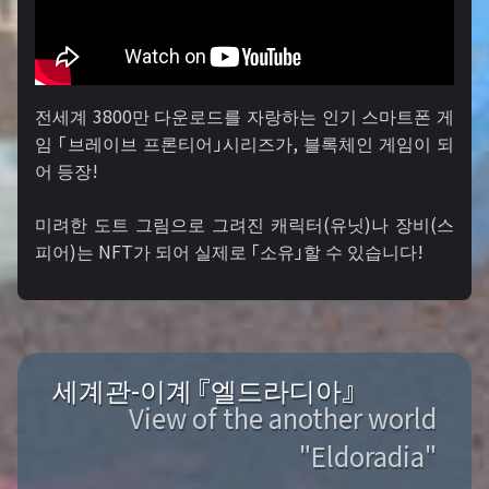
전세계 3800만 다운로드를 자랑하는 인기 스마트폰 게
임 「브레이브 프론티어」시리즈가, 블록체인 게임이 되
어 등장!
미려한 도트 그림으로 그려진 캐릭터(유닛)나 장비(스
피어)는 NFT가 되어 실제로 「소유」할 수 있습니다!
세계관-이계 『엘드라디아』
View of the another world
"Eldoradia"