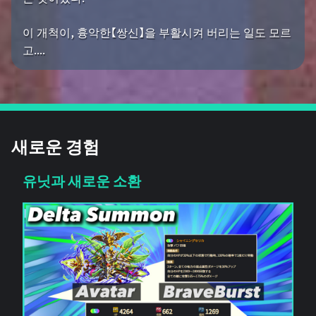
이 개척이, 흉악한【쌍신】을 부활시켜 버리는 일도 모르
고....
새로운 경험
유닛과 새로운 소환