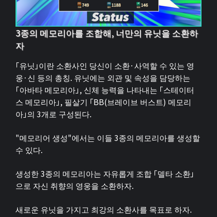
3종의 메모리아를 조합해, 너만의 유닛을 소환하
자
「유닛」이란 소환사인 당신이 소환·사역할 수 있는 영
웅·신 등의 총칭. 유닛에는 외관 및 속성을 담당하는
「아바타 메모리아」, 신체 능력을 나타내는 「스테이터
스 메모리아」, 필살기 「BB(브레이브 버스트) 메모리
아」의 3개로 구성된다.
"메모리어 생성"에서는 이들 3종의 메모리아를 생성할
수 있다.
생성한 3종의 메모리아는 자유롭게 조합 「델타 소환」
으로 자신 취향의 영웅을 소환하자.
새로운 유닛을 가지고 최강의 소환사를 목표로 하자.