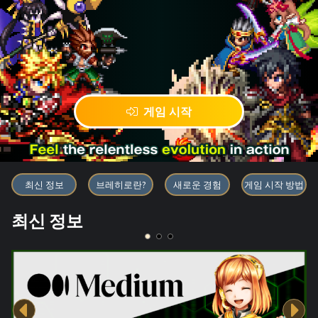
게임 시작
블록체인 게임 「BRAVE FRONT
최신 정보
브레히로란?
새로운 경험
게임 시작 방법
최신 정보