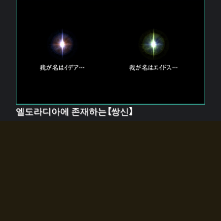
엘도라디아에 존재하는【쌍신】
엘드라디아에는 두 기둥의 신이 존재한다.
【혼】을 관장하는 신 「이데아」와, 【원자】를 관장하는 신
「에이드스」.
쌍신은 왜 자고 있는가?
왜 소환사에게 전화를 받았습니까?
왜 에르드라디아로의 문이 열렸는가?