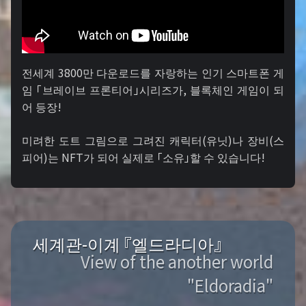
전세계 3800만 다운로드를 자랑하는 인기 스마트폰 게
임 「브레이브 프론티어」시리즈가, 블록체인 게임이 되
어 등장!
미려한 도트 그림으로 그려진 캐릭터(유닛)나 장비(스
피어)는 NFT가 되어 실제로 「소유」할 수 있습니다!
세계관-이계 『엘드라디아』
View of the another world
"Eldoradia"