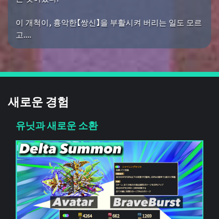
이 개척이, 흉악한【쌍신】을 부활시켜 버리는 일도 모르
고....
새로운 경험
유닛과 새로운 소환