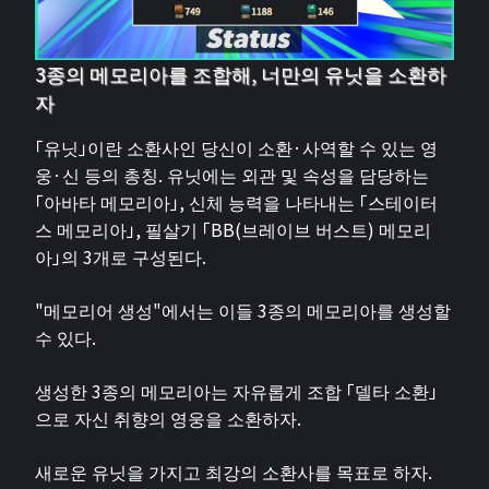
3종의 메모리아를 조합해, 너만의 유닛을 소환하
자
「유닛」이란 소환사인 당신이 소환·사역할 수 있는 영
웅·신 등의 총칭. 유닛에는 외관 및 속성을 담당하는
「아바타 메모리아」, 신체 능력을 나타내는 「스테이터
스 메모리아」, 필살기 「BB(브레이브 버스트) 메모리
아」의 3개로 구성된다.
"메모리어 생성"에서는 이들 3종의 메모리아를 생성할
수 있다.
생성한 3종의 메모리아는 자유롭게 조합 「델타 소환」
으로 자신 취향의 영웅을 소환하자.
새로운 유닛을 가지고 최강의 소환사를 목표로 하자.