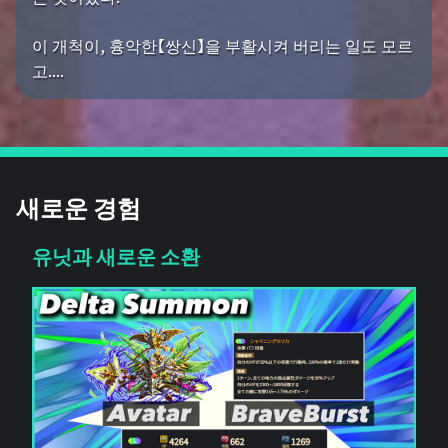
이 개척이, 흉악한【쌍신】을 부활시켜 버리는 일도 모르
고....
새로운 경험
유닛과 새로운 소환