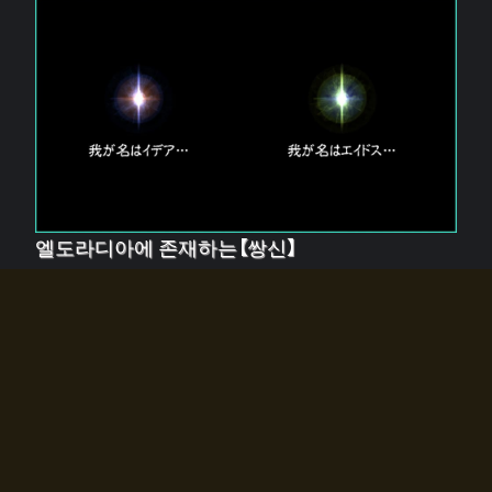
엘도라디아에 존재하는【쌍신】
엘드라디아에는 두 기둥의 신이 존재한다.
【혼】을 관장하는 신 「이데아」와, 【원자】를 관장하는 신
「에이드스」.
쌍신은 왜 자고 있는가?
왜 소환사에게 전화를 받았습니까?
왜 에르드라디아로의 문이 열렸는가?