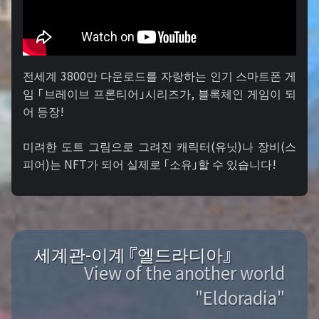
전세계 3800만 다운로드를 자랑하는 인기 스마트폰 게
임 「브레이브 프론티어」시리즈가, 블록체인 게임이 되
어 등장!
미려한 도트 그림으로 그려진 캐릭터(유닛)나 장비(스
피어)는 NFT가 되어 실제로 「소유」할 수 있습니다!
세계관-이계 『엘드라디아』
View of the another world
"Eldoradia"