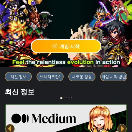
게임 시작
블록체인 게임 「BRAVE FRONT
최신 정보
브레히로란?
새로운 경험
게임 시작 방법
최신 정보