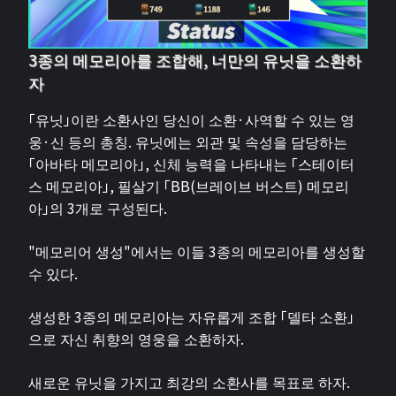
3종의 메모리아를 조합해, 너만의 유닛을 소환하
자
「유닛」이란 소환사인 당신이 소환·사역할 수 있는 영
웅·신 등의 총칭. 유닛에는 외관 및 속성을 담당하는
「아바타 메모리아」, 신체 능력을 나타내는 「스테이터
스 메모리아」, 필살기 「BB(브레이브 버스트) 메모리
아」의 3개로 구성된다.
"메모리어 생성"에서는 이들 3종의 메모리아를 생성할
수 있다.
생성한 3종의 메모리아는 자유롭게 조합 「델타 소환」
으로 자신 취향의 영웅을 소환하자.
새로운 유닛을 가지고 최강의 소환사를 목표로 하자.