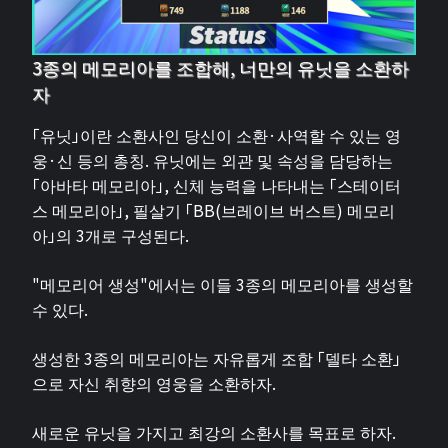
3종의 메모리아를 조합해, 너만의 유닛을 소환하
자
「유닛」이란 소환사인 당신이 소환·사역할 수 있는 영
웅·신 등의 총칭. 유닛에는 외관 및 속성을 담당하는
「아바타 메모리아」, 신체 능력을 나타내는 「스테이터
스 메모리아」, 필살기 「BB(브레이브 버스트) 메모리
아」의 3개로 구성된다.
"메모리어 생성"에서는 이들 3종의 메모리아를 생성할
수 있다.
생성한 3종의 메모리아는 자유롭게 조합 「델타 소환」
으로 자신 취향의 영웅을 소환하자.
새로운 유닛을 가지고 최강의 소환사를 목표로 하자.