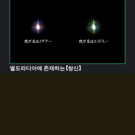
엘도라디아에 존재하는【쌍신】
엘드라디아에는 두 기둥의 신이 존재한다.
【혼】을 관장하는 신 「이데아」와, 【원자】를 관장하는 신
「에이드스」.
쌍신은 왜 자고 있는가?
왜 소환사에게 전화를 받았습니까?
왜 에르드라디아로의 문이 열렸는가?