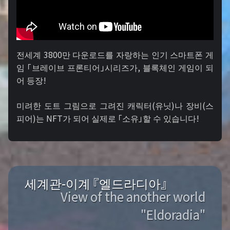
전세계 3800만 다운로드를 자랑하는 인기 스마트폰 게
임 「브레이브 프론티어」시리즈가, 블록체인 게임이 되
어 등장!
미려한 도트 그림으로 그려진 캐릭터(유닛)나 장비(스
피어)는 NFT가 되어 실제로 「소유」할 수 있습니다!
세계관-이계 『엘드라디아』
View of the another world
"Eldoradia"