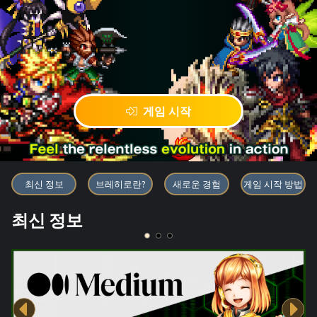
게임 시작
블록체인 게임 「BRAVE FRONT
최신 정보
브레히로란?
새로운 경험
게임 시작 방법
최신 정보