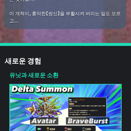
이 개척이, 흉악한【쌍신】을 부활시켜 버리는 일도 모르
고....
새로운 경험
유닛과 새로운 소환