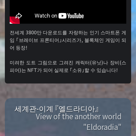
전세계 3800만 다운로드를 자랑하는 인기 스마트폰 게
임 「브레이브 프론티어」시리즈가, 블록체인 게임이 되
어 등장!
미려한 도트 그림으로 그려진 캐릭터(유닛)나 장비(스
피어)는 NFT가 되어 실제로 「소유」할 수 있습니다!
세계관-이계 『엘드라디아』
View of the another world
"Eldoradia"