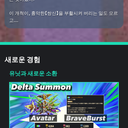
이 개척이, 흉악한【쌍신】을 부활시켜 버리는 일도 모르
고....
새로운 경험
유닛과 새로운 소환