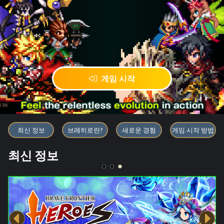
게임 시작
블록체인 게임 「BRAVE FRONT
최신 정보
브레히로란?
새로운 경험
게임 시작 방법
최신 정보