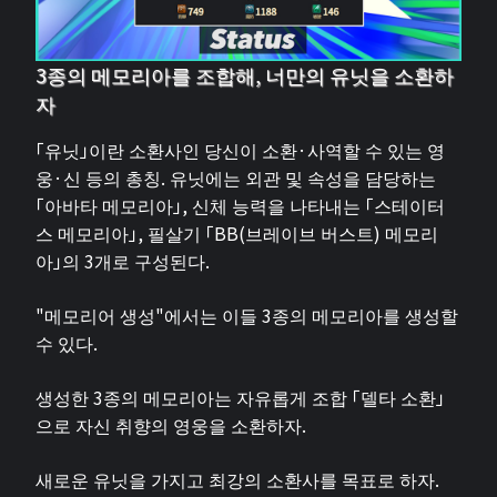
3종의 메모리아를 조합해, 너만의 유닛을 소환하
자
「유닛」이란 소환사인 당신이 소환·사역할 수 있는 영
웅·신 등의 총칭. 유닛에는 외관 및 속성을 담당하는
「아바타 메모리아」, 신체 능력을 나타내는 「스테이터
스 메모리아」, 필살기 「BB(브레이브 버스트) 메모리
아」의 3개로 구성된다.
"메모리어 생성"에서는 이들 3종의 메모리아를 생성할
수 있다.
생성한 3종의 메모리아는 자유롭게 조합 「델타 소환」
으로 자신 취향의 영웅을 소환하자.
새로운 유닛을 가지고 최강의 소환사를 목표로 하자.