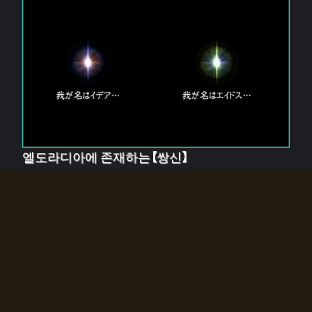
엘도라디아에 존재하는【쌍신】
엘드라디아에는 두 기둥의 신이 존재한다.
【혼】을 관장하는 신 「이데아」와, 【원자】를 관장하는 신
「에이드스」.
쌍신은 왜 자고 있는가?
왜 소환사에게 전화를 받았습니까?
왜 에르드라디아로의 문이 열렸는가?