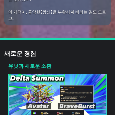
이 개척이, 흉악한【쌍신】을 부활시켜 버리는 일도 모르
고....
새로운 경험
유닛과 새로운 소환