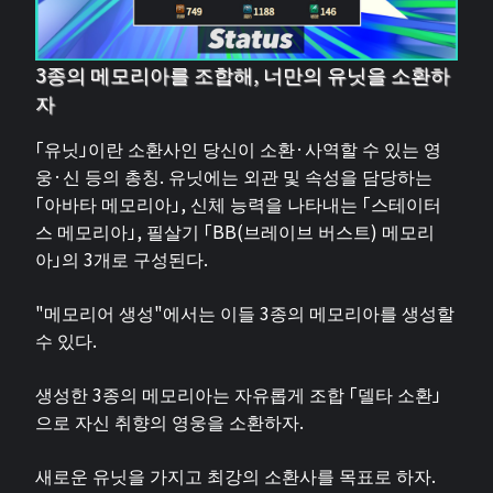
3종의 메모리아를 조합해, 너만의 유닛을 소환하
자
「유닛」이란 소환사인 당신이 소환·사역할 수 있는 영
웅·신 등의 총칭. 유닛에는 외관 및 속성을 담당하는
「아바타 메모리아」, 신체 능력을 나타내는 「스테이터
스 메모리아」, 필살기 「BB(브레이브 버스트) 메모리
아」의 3개로 구성된다.
"메모리어 생성"에서는 이들 3종의 메모리아를 생성할
수 있다.
생성한 3종의 메모리아는 자유롭게 조합 「델타 소환」
으로 자신 취향의 영웅을 소환하자.
새로운 유닛을 가지고 최강의 소환사를 목표로 하자.