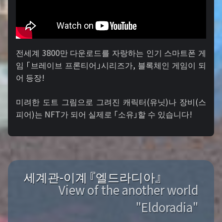
전세계 3800만 다운로드를 자랑하는 인기 스마트폰 게
임 「브레이브 프론티어」시리즈가, 블록체인 게임이 되
어 등장!
미려한 도트 그림으로 그려진 캐릭터(유닛)나 장비(스
피어)는 NFT가 되어 실제로 「소유」할 수 있습니다!
세계관-이계 『엘드라디아』
View of the another world
"Eldoradia"