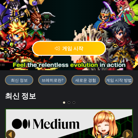
게임 시작
블록체인 게임 「BRAVE FRONT
최신 정보
브레히로란?
새로운 경험
게임 시작 방법
최신 정보