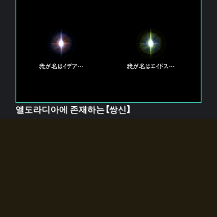
엘도라디아에 존재하는【쌍신】
엘드라디아에는 두 기둥의 신이 존재한다.
【혼】을 관장하는 신 「이데아」와, 【원자】를 관장하는 신
「에이드스」.
쌍신은 왜 자고 있는가?
왜 소환사에게 전화를 받았습니까?
왜 에르드라디아로의 문이 열렸는가?