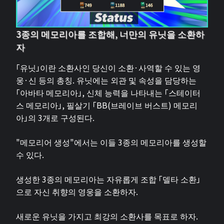
3종의 메모리아를 조합해, 너만의 유닛을 소환하
자
「유닛」이란 소환사인 당신이 소환·사역할 수 있는 영
웅·신 등의 총칭. 유닛에는 외관 및 속성을 담당하는
「아바타 메모리아」, 신체 능력을 나타내는 「스테이터
스 메모리아」, 필살기 「BB(브레이브 버스트) 메모리
아」의 3개로 구성된다.
"메모리어 생성"에서는 이들 3종의 메모리아를 생성할
수 있다.
생성한 3종의 메모리아는 자유롭게 조합 「델타 소환」
으로 자신 취향의 영웅을 소환하자.
새로운 유닛을 가지고 최강의 소환사를 목표로 하자.