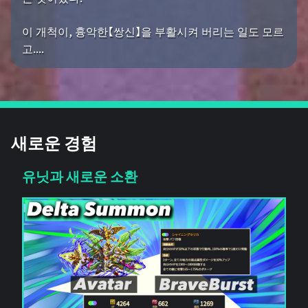
이 개척이, 흉악한【쌍신】을 부활시켜 버리는 일도 모르
고....
새로운 경험
유닛과 새로운 소환