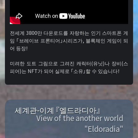
전세계 3800만 다운로드를 자랑하는 인기 스마트폰 게
임 「브레이브 프론티어」시리즈가, 블록체인 게임이 되
어 등장!
미려한 도트 그림으로 그려진 캐릭터(유닛)나 장비(스
피어)는 NFT가 되어 실제로 「소유」할 수 있습니다!
세계관-이계 『엘드라디아』
View of the another world
"Eldoradia"