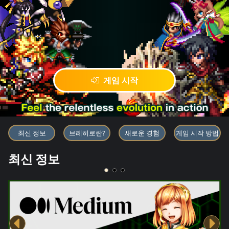
게임 시작
블록체인 게임 「BRAVE FRONT
최신 정보
브레히로란?
새로운 경험
게임 시작 방법
최신 정보