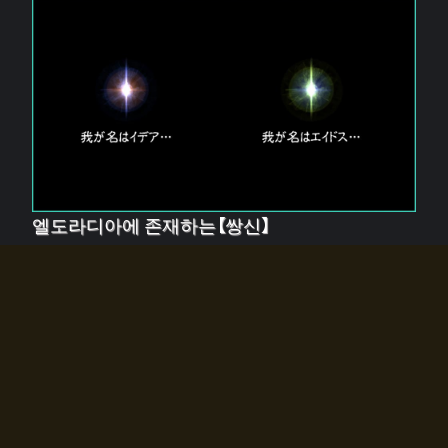
엘도라디아에 존재하는【쌍신】
엘드라디아에는 두 기둥의 신이 존재한다.
【혼】을 관장하는 신 「이데아」와, 【원자】를 관장하는 신
「에이드스」.
쌍신은 왜 자고 있는가?
왜 소환사에게 전화를 받았습니까?
왜 에르드라디아로의 문이 열렸는가?