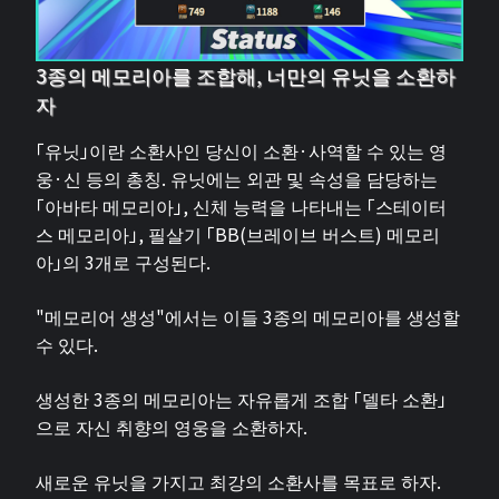
3종의 메모리아를 조합해, 너만의 유닛을 소환하
자
「유닛」이란 소환사인 당신이 소환·사역할 수 있는 영
웅·신 등의 총칭. 유닛에는 외관 및 속성을 담당하는
「아바타 메모리아」, 신체 능력을 나타내는 「스테이터
스 메모리아」, 필살기 「BB(브레이브 버스트) 메모리
아」의 3개로 구성된다.
"메모리어 생성"에서는 이들 3종의 메모리아를 생성할
수 있다.
생성한 3종의 메모리아는 자유롭게 조합 「델타 소환」
으로 자신 취향의 영웅을 소환하자.
새로운 유닛을 가지고 최강의 소환사를 목표로 하자.