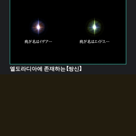
엘도라디아에 존재하는【쌍신】
엘드라디아에는 두 기둥의 신이 존재한다.
【혼】을 관장하는 신 「이데아」와, 【원자】를 관장하는 신
「에이드스」.
쌍신은 왜 자고 있는가?
왜 소환사에게 전화를 받았습니까?
왜 에르드라디아로의 문이 열렸는가?