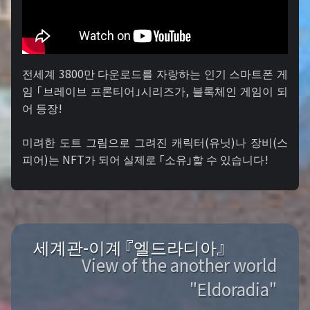
전세계 3800만 다운로드를 자랑하는 인기 스마트폰 게
임 「브레이브 프론티어」시리즈가, 블록체인 게임이 되
어 등장!
미려한 도트 그림으로 그려진 캐릭터(유닛)나 장비(스
피어)는 NFT가 되어 실제로 「소유」할 수 있습니다!
세계관-이계 『엘드라디아』
View of the another world
"Eldoradia"