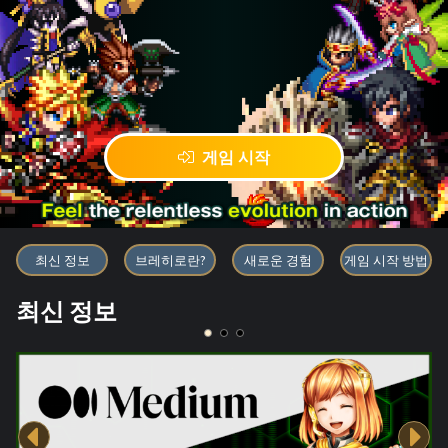
게임 시작
블록체인 게임 「BRAVE FRONT
최신 정보
브레히로란?
새로운 경험
게임 시작 방법
최신 정보