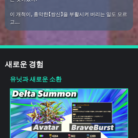
이 개척이, 흉악한【쌍신】을 부활시켜 버리는 일도 모르
고....
새로운 경험
유닛과 새로운 소환