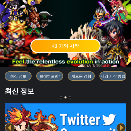
게임 시작
블록체인 게임 「BRAVE FRONT
최신 정보
브레히로란?
새로운 경험
게임 시작 방법
최신 정보