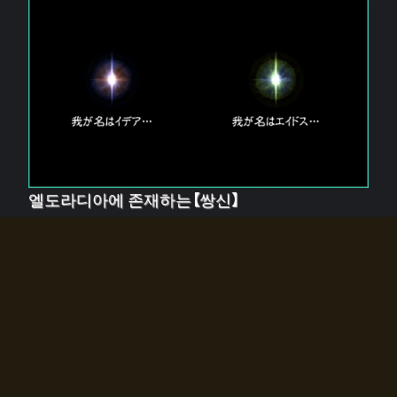
엘도라디아에 존재하는【쌍신】
엘드라디아에는 두 기둥의 신이 존재한다.
【혼】을 관장하는 신 「이데아」와, 【원자】를 관장하는 신
「에이드스」.
쌍신은 왜 자고 있는가?
왜 소환사에게 전화를 받았습니까?
왜 에르드라디아로의 문이 열렸는가?