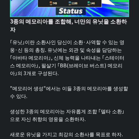
3종의 메모리아를 조합해, 너만의 유닛을 소환하
자
「유닛」이란 소환사인 당신이 소환·사역할 수 있는 영
웅·신 등의 총칭. 유닛에는 외관 및 속성을 담당하는
「아바타 메모리아」, 신체 능력을 나타내는 「스테이터
스 메모리아」, 필살기 「BB(브레이브 버스트) 메모리
아」의 3개로 구성된다.
"메모리어 생성"에서는 이들 3종의 메모리아를 생성할
수 있다.
생성한 3종의 메모리아는 자유롭게 조합 「델타 소환」
으로 자신 취향의 영웅을 소환하자.
새로운 유닛을 가지고 최강의 소환사를 목표로 하자.