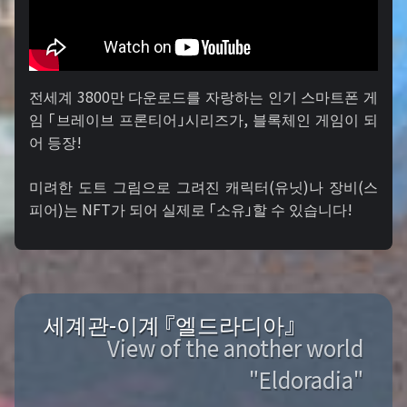
전세계 3800만 다운로드를 자랑하는 인기 스마트폰 게
임 「브레이브 프론티어」시리즈가, 블록체인 게임이 되
어 등장!
미려한 도트 그림으로 그려진 캐릭터(유닛)나 장비(스
피어)는 NFT가 되어 실제로 「소유」할 수 있습니다!
세계관-이계 『엘드라디아』
View of the another world
"Eldoradia"