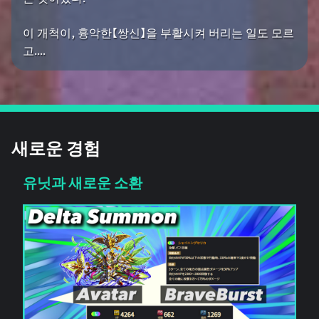
이 개척이, 흉악한【쌍신】을 부활시켜 버리는 일도 모르
고....
새로운 경험
유닛과 새로운 소환