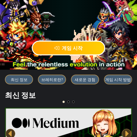
게임 시작
블록체인 게임 「BRAVE FRONT
최신 정보
브레히로란?
새로운 경험
게임 시작 방법
최신 정보