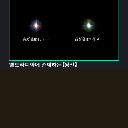
엘도라디아에 존재하는【쌍신】
엘드라디아에는 두 기둥의 신이 존재한다.
【혼】을 관장하는 신 「이데아」와, 【원자】를 관장하는 신
「에이드스」.
쌍신은 왜 자고 있는가?
왜 소환사에게 전화를 받았습니까?
왜 에르드라디아로의 문이 열렸는가?