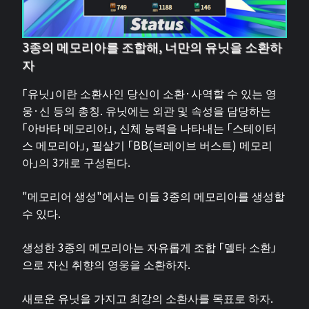
3종의 메모리아를 조합해, 너만의 유닛을 소환하
자
「유닛」이란 소환사인 당신이 소환·사역할 수 있는 영
웅·신 등의 총칭. 유닛에는 외관 및 속성을 담당하는
「아바타 메모리아」, 신체 능력을 나타내는 「스테이터
스 메모리아」, 필살기 「BB(브레이브 버스트) 메모리
아」의 3개로 구성된다.
"메모리어 생성"에서는 이들 3종의 메모리아를 생성할
수 있다.
생성한 3종의 메모리아는 자유롭게 조합 「델타 소환」
으로 자신 취향의 영웅을 소환하자.
새로운 유닛을 가지고 최강의 소환사를 목표로 하자.