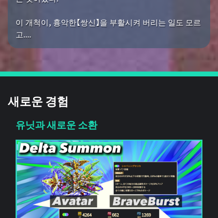
이 개척이, 흉악한【쌍신】을 부활시켜 버리는 일도 모르
고....
새로운 경험
유닛과 새로운 소환