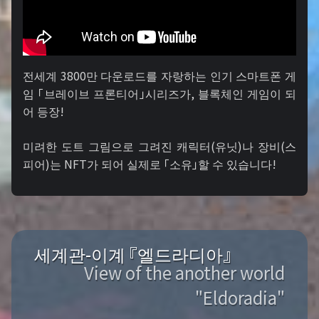
전세계 3800만 다운로드를 자랑하는 인기 스마트폰 게
임 「브레이브 프론티어」시리즈가, 블록체인 게임이 되
어 등장!
미려한 도트 그림으로 그려진 캐릭터(유닛)나 장비(스
피어)는 NFT가 되어 실제로 「소유」할 수 있습니다!
세계관-이계 『엘드라디아』
View of the another world
"Eldoradia"