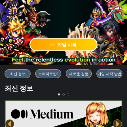
게임 시작
블록체인 게임 「BRAVE FRONT
최신 정보
브레히로란?
새로운 경험
게임 시작 방법
최신 정보