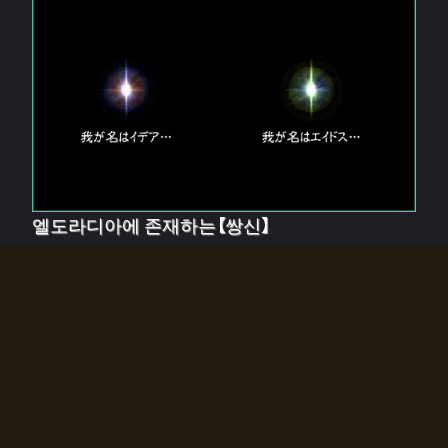
엘도라디아에 존재하는【쌍신】
엘드라디아에는 두 기둥의 신이 존재한다.
【혼】을 관장하는 신 「이데아」와, 【원자】를 관장하는 신
「에이드스」.
쌍신은 왜 자고 있는가?
왜 소환사에게 전화를 받았습니까?
왜 에르드라디아로의 문이 열렸는가?