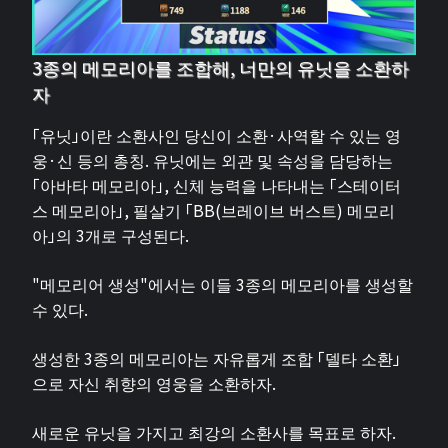
3종의 메모리아를 조합해, 너만의 유닛을 소환하
자
「유닛」이란 소환사인 당신이 소환·사역할 수 있는 영
웅·신 등의 총칭. 유닛에는 외관 및 속성을 담당하는
「아바타 메모리아」, 신체 능력을 나타내는 「스테이터
스 메모리아」, 필살기 「BB(브레이브 버스트) 메모리
아」의 3개로 구성된다.
"메모리어 생성"에서는 이들 3종의 메모리아를 생성할
수 있다.
생성한 3종의 메모리아는 자유롭게 조합 「델타 소환」
으로 자신 취향의 영웅을 소환하자.
새로운 유닛을 가지고 최강의 소환사를 목표로 하자.