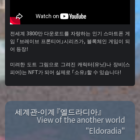
전세계 3800만 다운로드를 자랑하는 인기 스마트폰 게
임 「브레이브 프론티어」시리즈가, 블록체인 게임이 되
어 등장!
미려한 도트 그림으로 그려진 캐릭터(유닛)나 장비(스
피어)는 NFT가 되어 실제로 「소유」할 수 있습니다!
세계관-이계 『엘드라디아』
View of the another world
"Eldoradia"