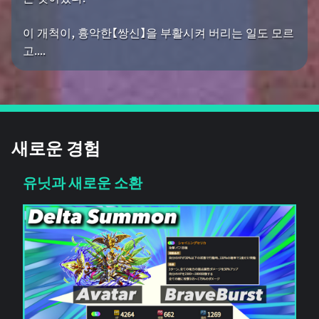
이 개척이, 흉악한【쌍신】을 부활시켜 버리는 일도 모르
고....
새로운 경험
유닛과 새로운 소환