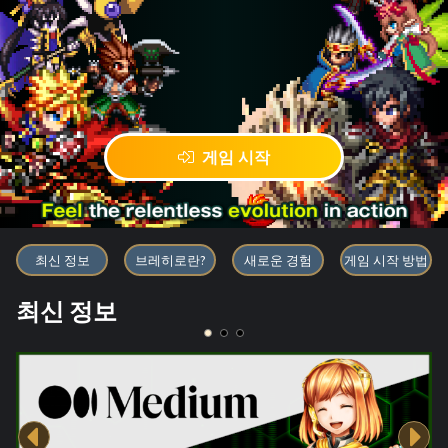
게임 시작
블록체인 게임 「BRAVE FRONT
최신 정보
브레히로란?
새로운 경험
게임 시작 방법
최신 정보