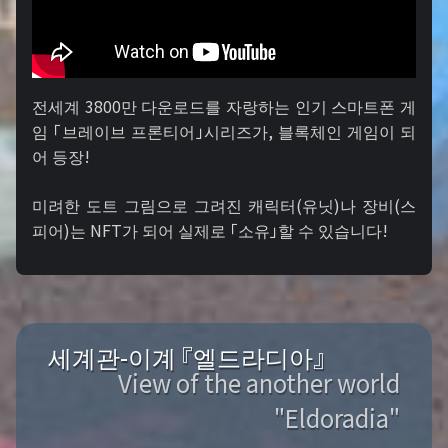
전세계 3800만 다운로드를 자랑하는 인기 스마트폰 게
임 「브레이브 프론티어」시리즈가, 블록체인 게임이 되
어 등장!
미려한 도트 그림으로 그려진 캐릭터(유닛)나 장비(스
피어)는 NFT가 되어 실제로 「소유」할 수 있습니다!
세계관-이계 『엘드라디아』
View of the another world
"Eldoradia"