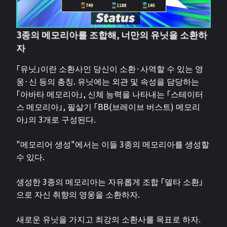
3종의 메모리아를 조합해, 너만의 유닛을 소환하
자
「유닛」이란 소환사인 당신이 소환·사역할 수 있는 영
웅·신 등의 총칭. 유닛에는 외관 및 속성을 담당하는
「아바타 메모리아」, 신체 능력을 나타내는 「스테이터
스 메모리아」, 필살기 「BB(브레이브 버스트) 메모리
아」의 3개로 구성된다.
"메모리어 생성"에서는 이들 3종의 메모리아를 생성할
수 있다.
생성한 3종의 메모리아는 자유롭게 조합 「델타 소환」
으로 자신 취향의 영웅을 소환하자.
새로운 유닛을 가지고 최강의 소환사를 목표로 하자.