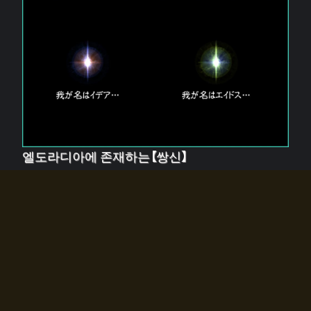
엘도라디아에 존재하는【쌍신】
엘드라디아에는 두 기둥의 신이 존재한다.
【혼】을 관장하는 신 「이데아」와, 【원자】를 관장하는 신
「에이드스」.
쌍신은 왜 자고 있는가?
왜 소환사에게 전화를 받았습니까?
왜 에르드라디아로의 문이 열렸는가?