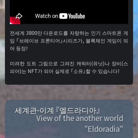
전세계 3800만 다운로드를 자랑하는 인기 스마트폰 게
임 「브레이브 프론티어」시리즈가, 블록체인 게임이 되
어 등장!
미려한 도트 그림으로 그려진 캐릭터(유닛)나 장비(스
피어)는 NFT가 되어 실제로 「소유」할 수 있습니다!
세계관-이계 『엘드라디아』
View of the another world
"Eldoradia"