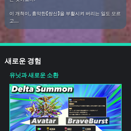
이 개척이, 흉악한【쌍신】을 부활시켜 버리는 일도 모르
고....
새로운 경험
유닛과 새로운 소환