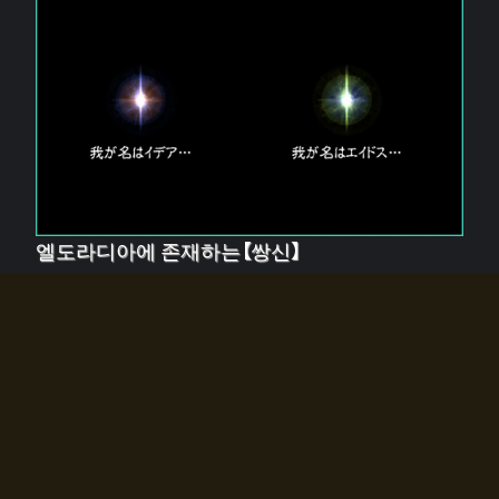
엘도라디아에 존재하는【쌍신】
엘드라디아에는 두 기둥의 신이 존재한다.
【혼】을 관장하는 신 「이데아」와, 【원자】를 관장하는 신
「에이드스」.
쌍신은 왜 자고 있는가?
왜 소환사에게 전화를 받았습니까?
왜 에르드라디아로의 문이 열렸는가?