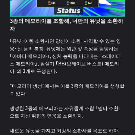
3종의 메모리아를 조합해, 너만의 유닛을 소환하
자
「유닛」이란 소환사인 당신이 소환·사역할 수 있는 영
웅·신 등의 총칭. 유닛에는 외관 및 속성을 담당하는
「아바타 메모리아」, 신체 능력을 나타내는 「스테이터
스 메모리아」, 필살기 「BB(브레이브 버스트) 메모리
아」의 3개로 구성된다.
"메모리어 생성"에서는 이들 3종의 메모리아를 생성할
수 있다.
생성한 3종의 메모리아는 자유롭게 조합 「델타 소환」
으로 자신 취향의 영웅을 소환하자.
새로운 유닛을 가지고 최강의 소환사를 목표로 하자.