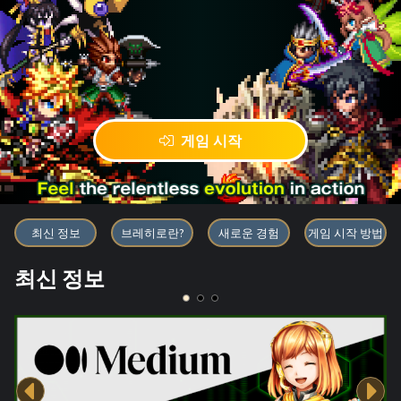
게임 시작
블록체인 게임 「BRAVE FRONT
최신 정보
브레히로란?
새로운 경험
게임 시작 방법
최신 정보