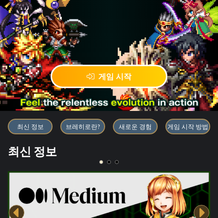
게임 시작
블록체인 게임 「BRAVE FRONT
최신 정보
브레히로란?
새로운 경험
게임 시작 방법
최신 정보