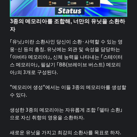
3종의 메모리아를 조합해, 너만의 유닛을 소환하
자
「유닛」이란 소환사인 당신이 소환·사역할 수 있는 영
웅·신 등의 총칭. 유닛에는 외관 및 속성을 담당하는
「아바타 메모리아」, 신체 능력을 나타내는 「스테이터
스 메모리아」, 필살기 「BB(브레이브 버스트) 메모리
아」의 3개로 구성된다.
"메모리어 생성"에서는 이들 3종의 메모리아를 생성할
수 있다.
생성한 3종의 메모리아는 자유롭게 조합 「델타 소환」
으로 자신 취향의 영웅을 소환하자.
새로운 유닛을 가지고 최강의 소환사를 목표로 하자.