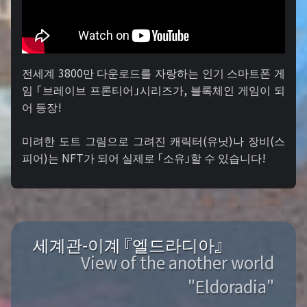
전세계 3800만 다운로드를 자랑하는 인기 스마트폰 게
임 「브레이브 프론티어」시리즈가, 블록체인 게임이 되
어 등장!
미려한 도트 그림으로 그려진 캐릭터(유닛)나 장비(스
피어)는 NFT가 되어 실제로 「소유」할 수 있습니다!
세계관-이계 『엘드라디아』
View of the another world
"Eldoradia"