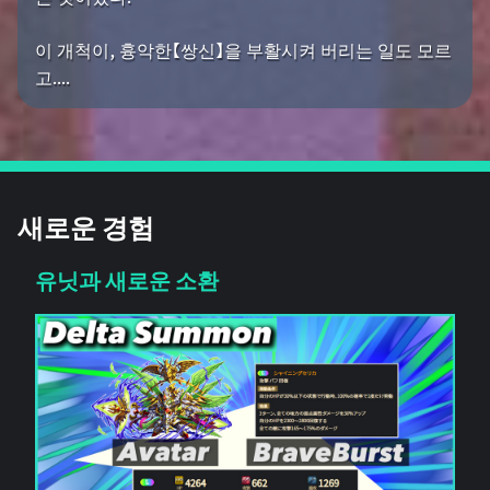
이 개척이, 흉악한【쌍신】을 부활시켜 버리는 일도 모르
고....
새로운 경험
유닛과 새로운 소환