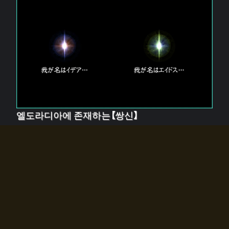
엘도라디아에 존재하는【쌍신】
엘드라디아에는 두 기둥의 신이 존재한다.
【혼】을 관장하는 신 「이데아」와, 【원자】를 관장하는 신
「에이드스」.
쌍신은 왜 자고 있는가?
왜 소환사에게 전화를 받았습니까?
왜 에르드라디아로의 문이 열렸는가?