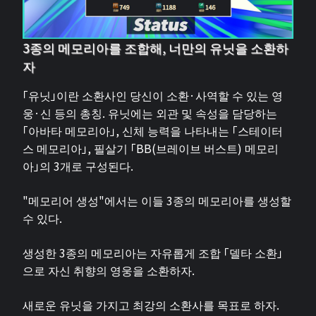
3종의 메모리아를 조합해, 너만의 유닛을 소환하
자
「유닛」이란 소환사인 당신이 소환·사역할 수 있는 영
웅·신 등의 총칭. 유닛에는 외관 및 속성을 담당하는
「아바타 메모리아」, 신체 능력을 나타내는 「스테이터
스 메모리아」, 필살기 「BB(브레이브 버스트) 메모리
아」의 3개로 구성된다.
"메모리어 생성"에서는 이들 3종의 메모리아를 생성할
수 있다.
생성한 3종의 메모리아는 자유롭게 조합 「델타 소환」
으로 자신 취향의 영웅을 소환하자.
새로운 유닛을 가지고 최강의 소환사를 목표로 하자.