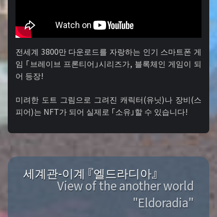
전세계 3800만 다운로드를 자랑하는 인기 스마트폰 게
임 「브레이브 프론티어」시리즈가, 블록체인 게임이 되
어 등장!
미려한 도트 그림으로 그려진 캐릭터(유닛)나 장비(스
피어)는 NFT가 되어 실제로 「소유」할 수 있습니다!
세계관-이계 『엘드라디아』
View of the another world
"Eldoradia"