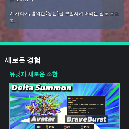
이 개척이, 흉악한【쌍신】을 부활시켜 버리는 일도 모르
고....
새로운 경험
유닛과 새로운 소환