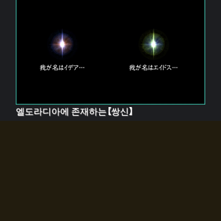
엘도라디아에 존재하는【쌍신】
엘드라디아에는 두 기둥의 신이 존재한다.
【혼】을 관장하는 신 「이데아」와, 【원자】를 관장하는 신
「에이드스」.
쌍신은 왜 자고 있는가?
왜 소환사에게 전화를 받았습니까?
왜 에르드라디아로의 문이 열렸는가?