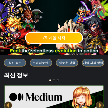
게임 시작
블록체인 게임 「BRAVE FRONT
최신 정보
브레히로란?
새로운 경험
게임 시작 방법
최신 정보