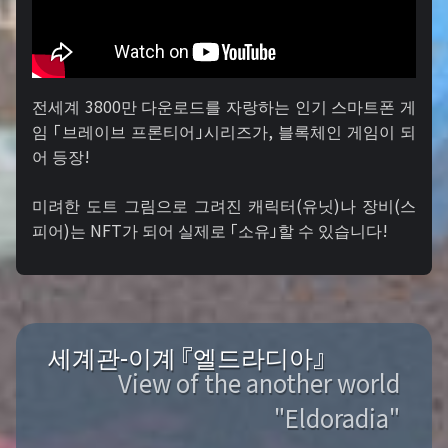
전세계 3800만 다운로드를 자랑하는 인기 스마트폰 게
임 「브레이브 프론티어」시리즈가, 블록체인 게임이 되
어 등장!
미려한 도트 그림으로 그려진 캐릭터(유닛)나 장비(스
피어)는 NFT가 되어 실제로 「소유」할 수 있습니다!
세계관-이계 『엘드라디아』
View of the another world
"Eldoradia"