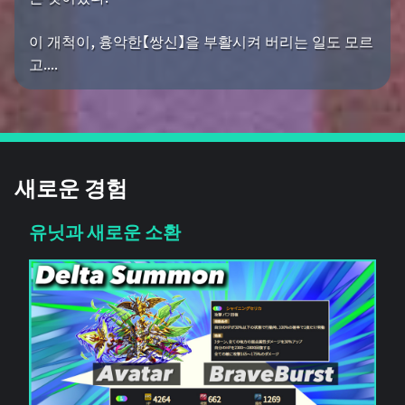
이 개척이, 흉악한【쌍신】을 부활시켜 버리는 일도 모르
고....
새로운 경험
유닛과 새로운 소환