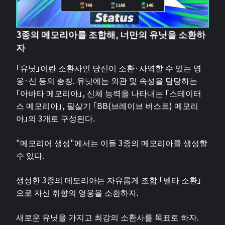
3종의 메모리아를 조합해, 너만의 유닛을 소환하
자
「유닛」이란 소환사인 당신이 소환·사역할 수 있는 영
웅·신 등의 총칭. 유닛에는 외관 및 속성을 담당하는
「아바타 메모리아」, 신체 능력을 나타내는 「스테이터
스 메모리아」, 필살기 「BB(브레이브 버스트) 메모리
아」의 3개로 구성된다.
"메모리어 생성"에서는 이들 3종의 메모리아를 생성할
수 있다.
생성한 3종의 메모리아는 자유롭게 조합 「델타 소환」
으로 자신 취향의 영웅을 소환하자.
새로운 유닛을 가지고 최강의 소환사를 목표로 하자.