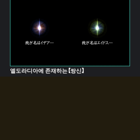
엘도라디아에 존재하는【쌍신】
엘드라디아에는 두 기둥의 신이 존재한다.
【혼】을 관장하는 신 「이데아」와, 【원자】를 관장하는 신
「에이드스」.
쌍신은 왜 자고 있는가?
왜 소환사에게 전화를 받았습니까?
왜 에르드라디아로의 문이 열렸는가?