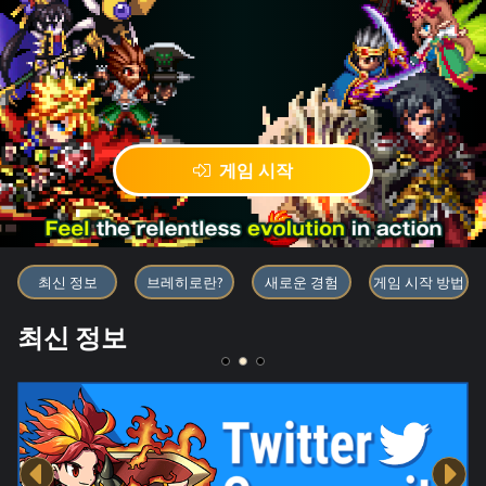
게임 시작
블록체인 게임 「BRAVE FRONT
최신 정보
브레히로란?
새로운 경험
게임 시작 방법
최신 정보