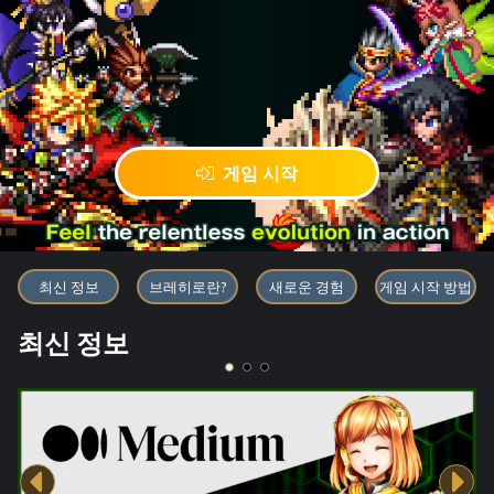
게임 시작
블록체인 게임 「BRAVE FRONT
최신 정보
브레히로란?
새로운 경험
게임 시작 방법
최신 정보