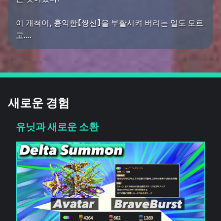
이 개척이, 흉악한【쌍신】을 부활시켜 버리는 일도 모르
고....
새로운 경험
유닛과 새로운 소환