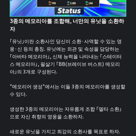
3종의 메모리아를 조합해, 너만의 유닛을 소환하
자
「유닛」이란 소환사인 당신이 소환·사역할 수 있는 영
웅·신 등의 총칭. 유닛에는 외관 및 속성을 담당하는
「아바타 메모리아」, 신체 능력을 나타내는 「스테이터
스 메모리아」, 필살기 「BB(브레이브 버스트) 메모리
아」의 3개로 구성된다.
"메모리어 생성"에서는 이들 3종의 메모리아를 생성할
수 있다.
생성한 3종의 메모리아는 자유롭게 조합 「델타 소환」
으로 자신 취향의 영웅을 소환하자.
새로운 유닛을 가지고 최강의 소환사를 목표로 하자.