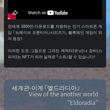
전세계 3800만 다운로드를 자랑하는 인기 스마트폰 게
임 「브레이브 프론티어」시리즈가, 블록체인 게임이 되
어 등장!
미려한 도트 그림으로 그려진 캐릭터(유닛)나 장비(스
피어)는 NFT가 되어 실제로 「소유」할 수 있습니다!
세계관-이계 『엘드라디아』
View of the another world
"Eldoradia"