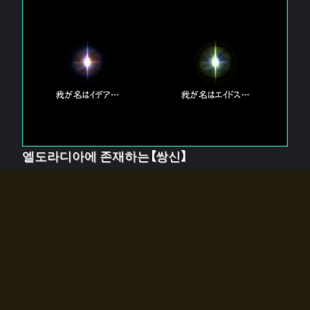
엘도라디아에 존재하는【쌍신】
엘드라디아에는 두 기둥의 신이 존재한다.
【혼】을 관장하는 신 「이데아」와, 【원자】를 관장하는 신
「에이드스」.
쌍신은 왜 자고 있는가?
왜 소환사에게 전화를 받았습니까?
왜 에르드라디아로의 문이 열렸는가?