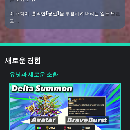
이 개척이, 흉악한【쌍신】을 부활시켜 버리는 일도 모르
고....
새로운 경험
유닛과 새로운 소환