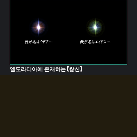
엘도라디아에 존재하는【쌍신】
엘드라디아에는 두 기둥의 신이 존재한다.
【혼】을 관장하는 신 「이데아」와, 【원자】를 관장하는 신
「에이드스」.
쌍신은 왜 자고 있는가?
왜 소환사에게 전화를 받았습니까?
왜 에르드라디아로의 문이 열렸는가?