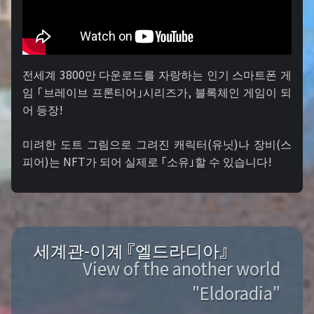
전세계 3800만 다운로드를 자랑하는 인기 스마트폰 게
임 「브레이브 프론티어」시리즈가, 블록체인 게임이 되
어 등장!
미려한 도트 그림으로 그려진 캐릭터(유닛)나 장비(스
피어)는 NFT가 되어 실제로 「소유」할 수 있습니다!
세계관-이계 『엘드라디아』
View of the another world
"Eldoradia"