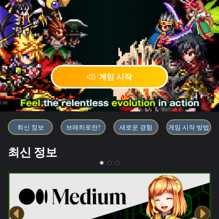
게임 시작
블록체인 게임 「BRAVE FRONT
최신 정보
브레히로란?
새로운 경험
게임 시작 방법
최신 정보