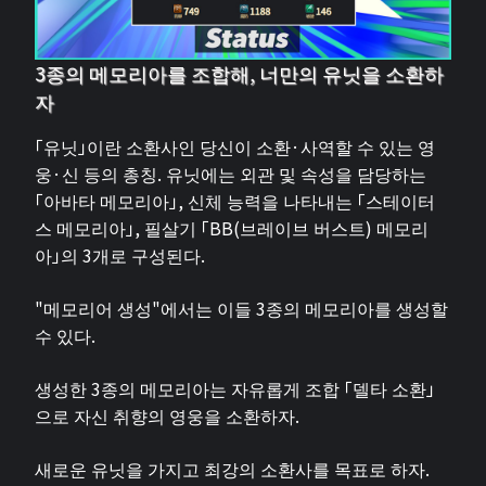
3종의 메모리아를 조합해, 너만의 유닛을 소환하
자
「유닛」이란 소환사인 당신이 소환·사역할 수 있는 영
웅·신 등의 총칭. 유닛에는 외관 및 속성을 담당하는
「아바타 메모리아」, 신체 능력을 나타내는 「스테이터
스 메모리아」, 필살기 「BB(브레이브 버스트) 메모리
아」의 3개로 구성된다.
"메모리어 생성"에서는 이들 3종의 메모리아를 생성할
수 있다.
생성한 3종의 메모리아는 자유롭게 조합 「델타 소환」
으로 자신 취향의 영웅을 소환하자.
새로운 유닛을 가지고 최강의 소환사를 목표로 하자.