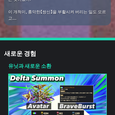
이 개척이, 흉악한【쌍신】을 부활시켜 버리는 일도 모르
고....
새로운 경험
유닛과 새로운 소환