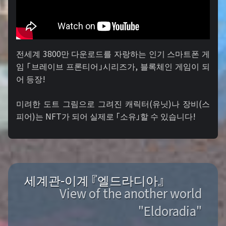
전세계 3800만 다운로드를 자랑하는 인기 스마트폰 게
임 「브레이브 프론티어」시리즈가, 블록체인 게임이 되
어 등장!
미려한 도트 그림으로 그려진 캐릭터(유닛)나 장비(스
피어)는 NFT가 되어 실제로 「소유」할 수 있습니다!
세계관-이계 『엘드라디아』
View of the another world
"Eldoradia"