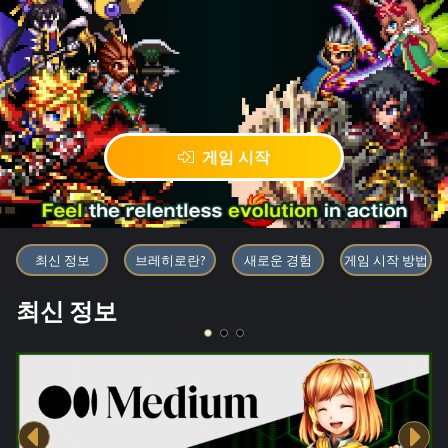
게임 시작
블록체인 게임 「BRAVE FRONT
최신 정보
브레히로란?
새로운 경험
게임 시작 방법
최신 정보