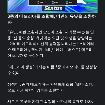
3종의 메모리아를 조합해, 너만의 유닛을 소환하
자
「유닛」이란 소환사인 당신이 소환·사역할 수 있는 영
웅·신 등의 총칭. 유닛에는 외관 및 속성을 담당하는
「아바타 메모리아」, 신체 능력을 나타내는 「스테이터
스 메모리아」, 필살기 「BB(브레이브 버스트) 메모리
아」의 3개로 구성된다.
"메모리어 생성"에서는 이들 3종의 메모리아를 생성할
수 있다.
생성한 3종의 메모리아는 자유롭게 조합 「델타 소환」
으로 자신 취향의 영웅을 소환하자.
새로운 유닛을 가지고 최강의 소환사를 목표로 하자.