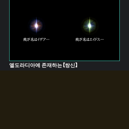
엘도라디아에 존재하는【쌍신】
엘드라디아에는 두 기둥의 신이 존재한다.
【혼】을 관장하는 신 「이데아」와, 【원자】를 관장하는 신
「에이드스」.
쌍신은 왜 자고 있는가?
왜 소환사에게 전화를 받았습니까?
왜 에르드라디아로의 문이 열렸는가?