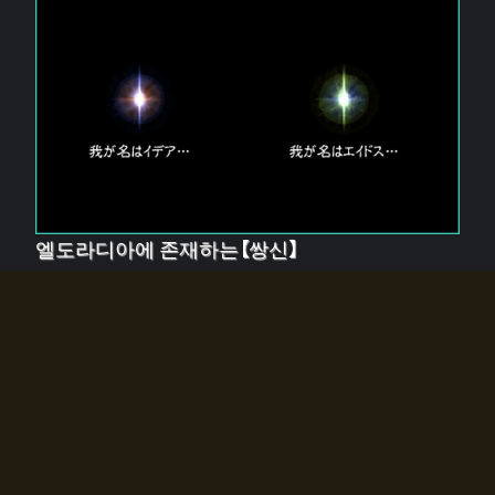
엘도라디아에 존재하는【쌍신】
엘드라디아에는 두 기둥의 신이 존재한다.
【혼】을 관장하는 신 「이데아」와, 【원자】를 관장하는 신
「에이드스」.
쌍신은 왜 자고 있는가?
왜 소환사에게 전화를 받았습니까?
왜 에르드라디아로의 문이 열렸는가?