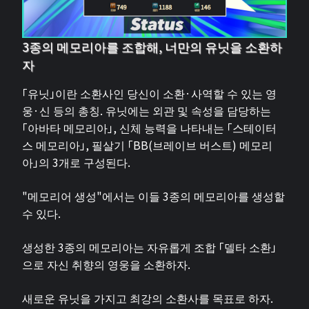
3종의 메모리아를 조합해, 너만의 유닛을 소환하
자
「유닛」이란 소환사인 당신이 소환·사역할 수 있는 영
웅·신 등의 총칭. 유닛에는 외관 및 속성을 담당하는
「아바타 메모리아」, 신체 능력을 나타내는 「스테이터
스 메모리아」, 필살기 「BB(브레이브 버스트) 메모리
아」의 3개로 구성된다.
"메모리어 생성"에서는 이들 3종의 메모리아를 생성할
수 있다.
생성한 3종의 메모리아는 자유롭게 조합 「델타 소환」
으로 자신 취향의 영웅을 소환하자.
새로운 유닛을 가지고 최강의 소환사를 목표로 하자.