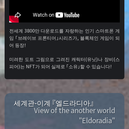
전세계 3800만 다운로드를 자랑하는 인기 스마트폰 게
임 「브레이브 프론티어」시리즈가, 블록체인 게임이 되
어 등장!
미려한 도트 그림으로 그려진 캐릭터(유닛)나 장비(스
피어)는 NFT가 되어 실제로 「소유」할 수 있습니다!
세계관-이계 『엘드라디아』
View of the another world
"Eldoradia"