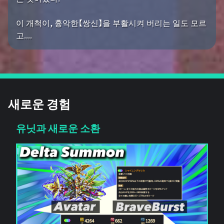
이 개척이, 흉악한【쌍신】을 부활시켜 버리는 일도 모르
고....
새로운 경험
유닛과 새로운 소환