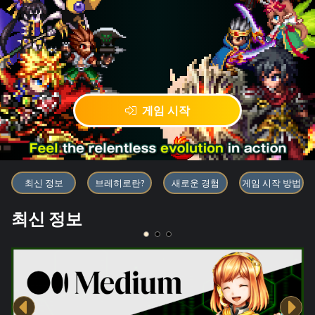
게임 시작
블록체인 게임 「BRAVE FRONT
최신 정보
브레히로란?
새로운 경험
게임 시작 방법
최신 정보