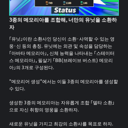
3종의 메모리아를 조합해, 너만의 유닛을 소환하
자
「유닛」이란 소환사인 당신이 소환·사역할 수 있는 영
웅·신 등의 총칭. 유닛에는 외관 및 속성을 담당하는
「아바타 메모리아」, 신체 능력을 나타내는 「스테이터
스 메모리아」, 필살기 「BB(브레이브 버스트) 메모리
아」의 3개로 구성된다.
"메모리어 생성"에서는 이들 3종의 메모리아를 생성할
수 있다.
생성한 3종의 메모리아는 자유롭게 조합 「델타 소환」
으로 자신 취향의 영웅을 소환하자.
새로운 유닛을 가지고 최강의 소환사를 목표로 하자.