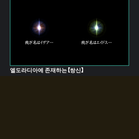
엘도라디아에 존재하는【쌍신】
엘드라디아에는 두 기둥의 신이 존재한다.
【혼】을 관장하는 신 「이데아」와, 【원자】를 관장하는 신
「에이드스」.
쌍신은 왜 자고 있는가?
왜 소환사에게 전화를 받았습니까?
왜 에르드라디아로의 문이 열렸는가?