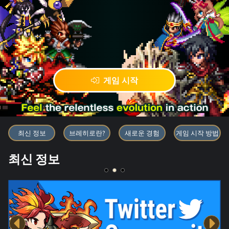
게임 시작
블록체인 게임 「BRAVE FRONT
최신 정보
브레히로란?
새로운 경험
게임 시작 방법
최신 정보