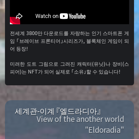
전세계 3800만 다운로드를 자랑하는 인기 스마트폰 게
임 「브레이브 프론티어」시리즈가, 블록체인 게임이 되
어 등장!
미려한 도트 그림으로 그려진 캐릭터(유닛)나 장비(스
피어)는 NFT가 되어 실제로 「소유」할 수 있습니다!
세계관-이계 『엘드라디아』
View of the another world
"Eldoradia"