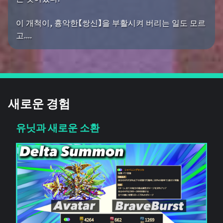
이 개척이, 흉악한【쌍신】을 부활시켜 버리는 일도 모르
고....
새로운 경험
유닛과 새로운 소환