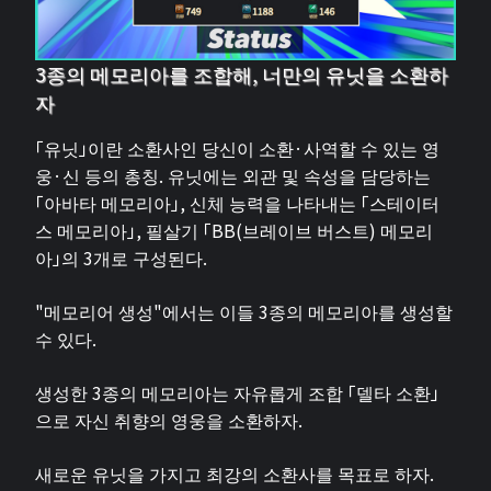
3종의 메모리아를 조합해, 너만의 유닛을 소환하
자
「유닛」이란 소환사인 당신이 소환·사역할 수 있는 영
웅·신 등의 총칭. 유닛에는 외관 및 속성을 담당하는
「아바타 메모리아」, 신체 능력을 나타내는 「스테이터
스 메모리아」, 필살기 「BB(브레이브 버스트) 메모리
아」의 3개로 구성된다.
"메모리어 생성"에서는 이들 3종의 메모리아를 생성할
수 있다.
생성한 3종의 메모리아는 자유롭게 조합 「델타 소환」
으로 자신 취향의 영웅을 소환하자.
새로운 유닛을 가지고 최강의 소환사를 목표로 하자.