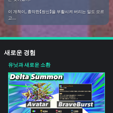
이 개척이, 흉악한【쌍신】을 부활시켜 버리는 일도 모르
고....
새로운 경험
유닛과 새로운 소환