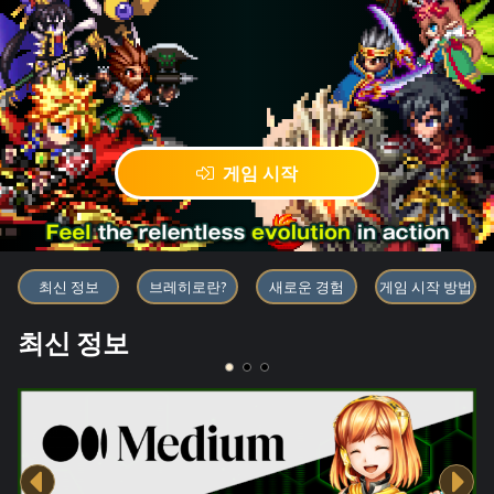
게임 시작
블록체인 게임 「BRAVE FRONT
최신 정보
브레히로란?
새로운 경험
게임 시작 방법
최신 정보