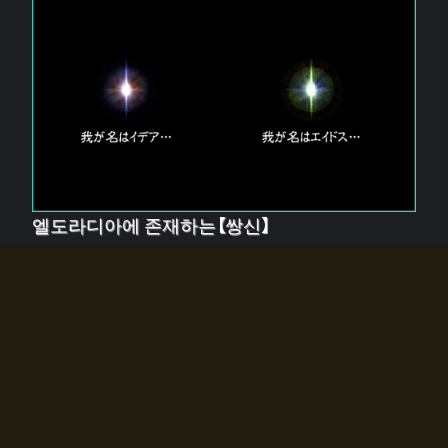
엘도라디아에 존재하는【쌍신】
엘드라디아에는 두 기둥의 신이 존재한다.
【혼】을 관장하는 신 「이데아」와, 【원자】를 관장하는 신
「에이드스」.
쌍신은 왜 자고 있는가?
왜 소환사에게 전화를 받았습니까?
왜 에르드라디아로의 문이 열렸는가?