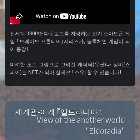
전세계 3800만 다운로드를 자랑하는 인기 스마트폰 게
임 「브레이브 프론티어」시리즈가, 블록체인 게임이 되
어 등장!
미려한 도트 그림으로 그려진 캐릭터(유닛)나 장비(스
피어)는 NFT가 되어 실제로 「소유」할 수 있습니다!
세계관-이계 『엘드라디아』
View of the another world
"Eldoradia"