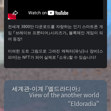
전세계 3800만 다운로드를 자랑하는 인기 스마트폰 게
임 「브레이브 프론티어」시리즈가, 블록체인 게임이 되
어 등장!
미려한 도트 그림으로 그려진 캐릭터(유닛)나 장비(스
피어)는 NFT가 되어 실제로 「소유」할 수 있습니다!
세계관-이계 『엘드라디아』
View of the another world
"Eldoradia"