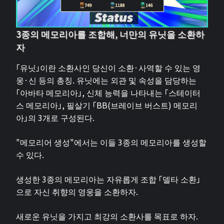
3종의 메모리아를 조합해, 너만의 유닛을 소환하
자
「유닛」이란 소환사인 당신이 소환·사역할 수 있는 영
웅·신 등의 총칭. 유닛에는 외관 및 속성을 담당하는
「아바타 메모리아」, 신체 능력을 나타내는 「스테이터
스 메모리아」, 필살기 「BB(브레이브 버스트) 메모리
아」의 3개로 구성된다.
"메모리어 생성"에서는 이들 3종의 메모리아를 생성할
수 있다.
생성한 3종의 메모리아는 자유롭게 조합 「델타 소환」
으로 자신 취향의 영웅을 소환하자.
새로운 유닛을 가지고 최강의 소환사를 목표로 하자.