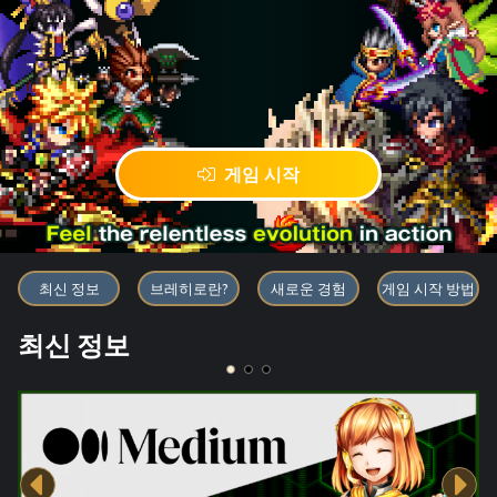
게임 시작
블록체인 게임 「BRAVE FRONT
최신 정보
브레히로란?
새로운 경험
게임 시작 방법
최신 정보