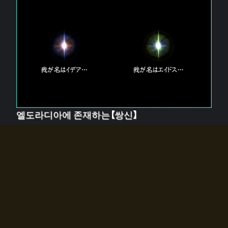
엘도라디아에 존재하는【쌍신】
엘드라디아에는 두 기둥의 신이 존재한다.
【혼】을 관장하는 신 「이데아」와, 【원자】를 관장하는 신
「에이드스」.
쌍신은 왜 자고 있는가?
왜 소환사에게 전화를 받았습니까?
왜 에르드라디아로의 문이 열렸는가?