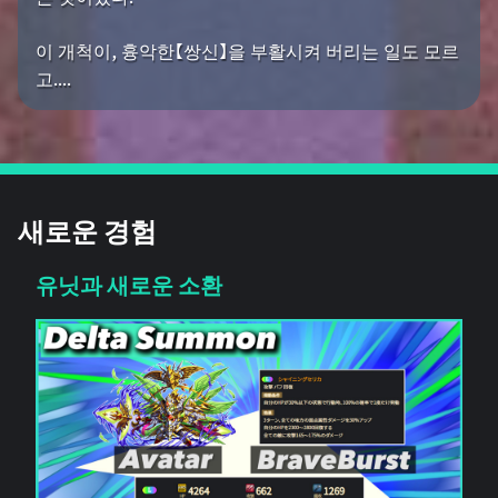
이 개척이, 흉악한【쌍신】을 부활시켜 버리는 일도 모르
고....
새로운 경험
유닛과 새로운 소환