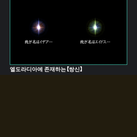
엘도라디아에 존재하는【쌍신】
엘드라디아에는 두 기둥의 신이 존재한다.
【혼】을 관장하는 신 「이데아」와, 【원자】를 관장하는 신
「에이드스」.
쌍신은 왜 자고 있는가?
왜 소환사에게 전화를 받았습니까?
왜 에르드라디아로의 문이 열렸는가?