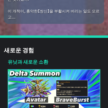
이 개척이, 흉악한【쌍신】을 부활시켜 버리는 일도 모르
고....
새로운 경험
유닛과 새로운 소환