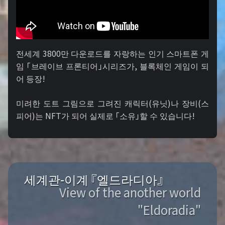
전세계 3800만 다운로드를 자랑하는 인기 스마트폰 게
임 「브레이브 프론티어」시리즈가, 블록체인 게임이 되
어 등장!
미려한 도트 그림으로 그려진 캐릭터(유닛)나 장비(스
피어)는 NFT가 되어 실제로 「소유」할 수 있습니다!
세계관-이계 『엘드라디아』
View of the another world
"Eldoradia"