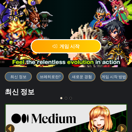
게임 시작
블록체인 게임 「BRAVE FRONT
최신 정보
브레히로란?
새로운 경험
게임 시작 방법
최신 정보