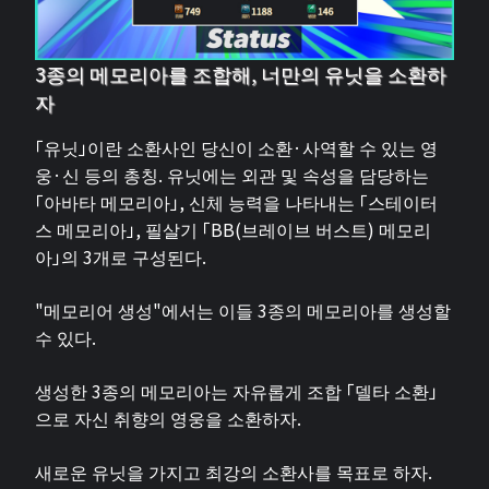
3종의 메모리아를 조합해, 너만의 유닛을 소환하
자
「유닛」이란 소환사인 당신이 소환·사역할 수 있는 영
웅·신 등의 총칭. 유닛에는 외관 및 속성을 담당하는
「아바타 메모리아」, 신체 능력을 나타내는 「스테이터
스 메모리아」, 필살기 「BB(브레이브 버스트) 메모리
아」의 3개로 구성된다.
"메모리어 생성"에서는 이들 3종의 메모리아를 생성할
수 있다.
생성한 3종의 메모리아는 자유롭게 조합 「델타 소환」
으로 자신 취향의 영웅을 소환하자.
새로운 유닛을 가지고 최강의 소환사를 목표로 하자.