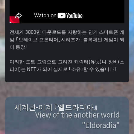
전세계 3800만 다운로드를 자랑하는 인기 스마트폰 게
임 「브레이브 프론티어」시리즈가, 블록체인 게임이 되
어 등장!
미려한 도트 그림으로 그려진 캐릭터(유닛)나 장비(스
피어)는 NFT가 되어 실제로 「소유」할 수 있습니다!
세계관-이계 『엘드라디아』
View of the another world
"Eldoradia"