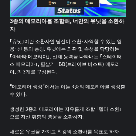
3종의 메모리아를 조합해, 너만의 유닛을 소환하
자
「유닛」이란 소환사인 당신이 소환·사역할 수 있는 영
웅·신 등의 총칭. 유닛에는 외관 및 속성을 담당하는
「아바타 메모리아」, 신체 능력을 나타내는 「스테이터
스 메모리아」, 필살기 「BB(브레이브 버스트) 메모리
아」의 3개로 구성된다.
"메모리어 생성"에서는 이들 3종의 메모리아를 생성할
수 있다.
생성한 3종의 메모리아는 자유롭게 조합 「델타 소환」
으로 자신 취향의 영웅을 소환하자.
새로운 유닛을 가지고 최강의 소환사를 목표로 하자.