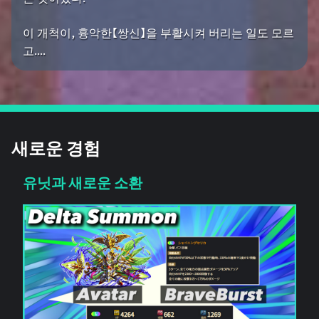
이 개척이, 흉악한【쌍신】을 부활시켜 버리는 일도 모르
고....
새로운 경험
유닛과 새로운 소환