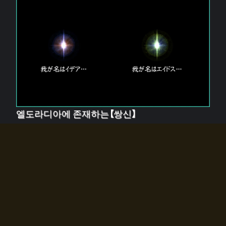
엘도라디아에 존재하는【쌍신】
엘드라디아에는 두 기둥의 신이 존재한다.
【혼】을 관장하는 신 「이데아」와, 【원자】를 관장하는 신
「에이드스」.
쌍신은 왜 자고 있는가?
왜 소환사에게 전화를 받았습니까?
왜 에르드라디아로의 문이 열렸는가?