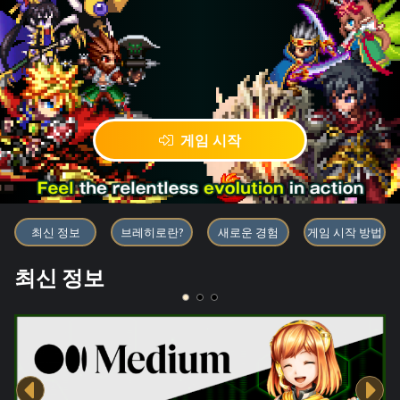
게임 시작
블록체인 게임 「BRAVE FRONT
최신 정보
브레히로란?
새로운 경험
게임 시작 방법
최신 정보