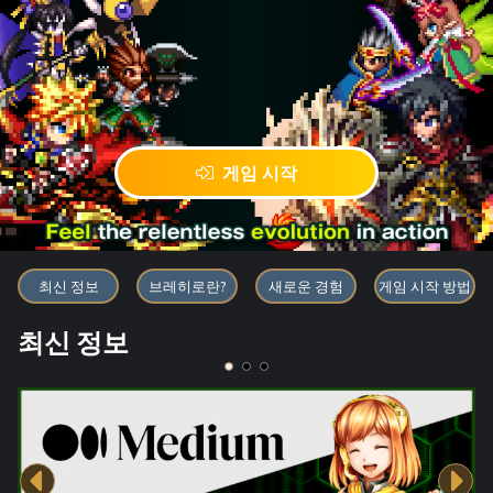
게임 시작
블록체인 게임 「BRAVE FRONT
최신 정보
브레히로란?
새로운 경험
게임 시작 방법
최신 정보