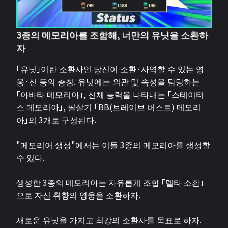
3종의 메모리아를 조합해, 너만의 유닛을 소환하
자
「유닛」이란 소환사인 당신이 소환·사역할 수 있는 영
웅·신 등의 총칭. 유닛에는 외관 및 속성을 담당하는
「아바타 메모리아」, 신체 능력을 나타내는 「스테이터
스 메모리아」, 필살기 「BB(브레이브 버스트) 메모리
아」의 3개로 구성된다.
"메모리어 생성"에서는 이들 3종의 메모리아를 생성할
수 있다.
생성한 3종의 메모리아는 자유롭게 조합 「델타 소환」
으로 자신 취향의 영웅을 소환하자.
새로운 유닛을 가지고 최강의 소환사를 목표로 하자.