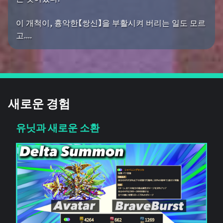
이 개척이, 흉악한【쌍신】을 부활시켜 버리는 일도 모르
고....
새로운 경험
유닛과 새로운 소환