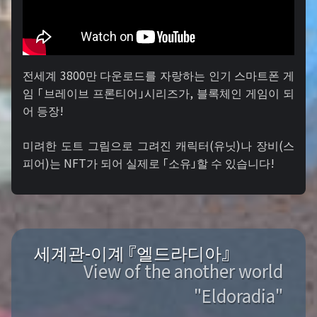
전세계 3800만 다운로드를 자랑하는 인기 스마트폰 게
임 「브레이브 프론티어」시리즈가, 블록체인 게임이 되
어 등장!
미려한 도트 그림으로 그려진 캐릭터(유닛)나 장비(스
피어)는 NFT가 되어 실제로 「소유」할 수 있습니다!
세계관-이계 『엘드라디아』
View of the another world
"Eldoradia"