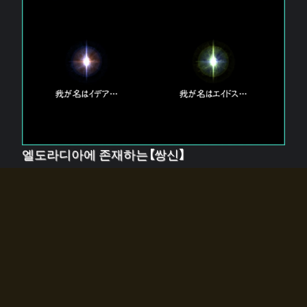
엘도라디아에 존재하는【쌍신】
엘드라디아에는 두 기둥의 신이 존재한다.
【혼】을 관장하는 신 「이데아」와, 【원자】를 관장하는 신
「에이드스」.
쌍신은 왜 자고 있는가?
왜 소환사에게 전화를 받았습니까?
왜 에르드라디아로의 문이 열렸는가?