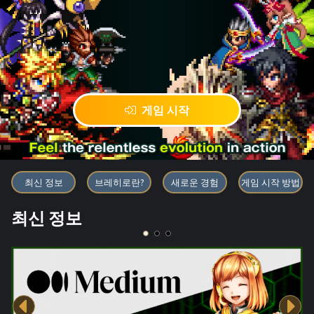
게임 시작
블록체인 게임 「BRAVE FRONT
최신 정보
브레히로란?
새로운 경험
게임 시작 방법
최신 정보