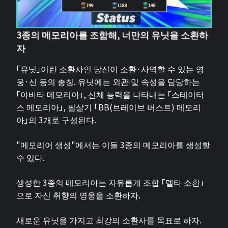
3종의 메모리아를 조합해, 너만의 유닛을 소환하
자
「유닛」이란 소환사인 당신이 소환·사역할 수 있는 영
웅·신 등의 총칭. 유닛에는 외관 및 속성을 담당하는
「아바타 메모리아」, 신체 능력을 나타내는 「스테이터
스 메모리아」, 필살기 「BB(브레이브 버스트) 메모리
아」의 3개로 구성된다.
"메모리어 생성"에서는 이들 3종의 메모리아를 생성할
수 있다.
생성한 3종의 메모리아는 자유롭게 조합 「델타 소환」
으로 자신 취향의 영웅을 소환하자.
새로운 유닛을 가지고 최강의 소환사를 목표로 하자.