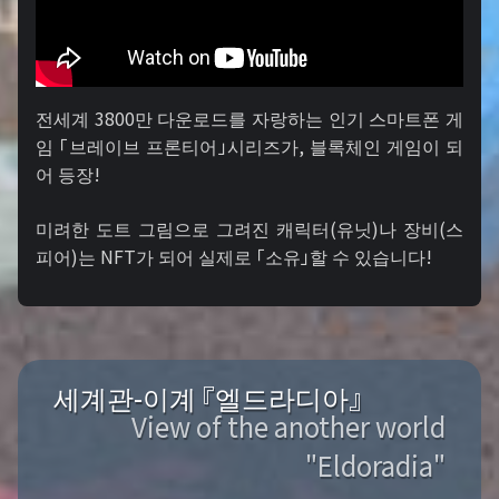
전세계 3800만 다운로드를 자랑하는 인기 스마트폰 게
임 「브레이브 프론티어」시리즈가, 블록체인 게임이 되
어 등장!
미려한 도트 그림으로 그려진 캐릭터(유닛)나 장비(스
피어)는 NFT가 되어 실제로 「소유」할 수 있습니다!
세계관-이계 『엘드라디아』
View of the another world
"Eldoradia"