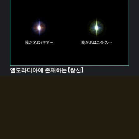
엘도라디아에 존재하는【쌍신】
엘드라디아에는 두 기둥의 신이 존재한다.
【혼】을 관장하는 신 「이데아」와, 【원자】를 관장하는 신
「에이드스」.
쌍신은 왜 자고 있는가?
왜 소환사에게 전화를 받았습니까?
왜 에르드라디아로의 문이 열렸는가?