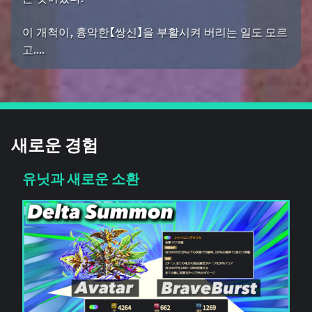
이 개척이, 흉악한【쌍신】을 부활시켜 버리는 일도 모르
고....
새로운 경험
유닛과 새로운 소환