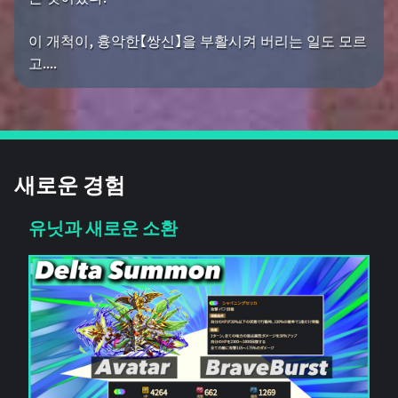
이 개척이, 흉악한【쌍신】을 부활시켜 버리는 일도 모르
고....
새로운 경험
유닛과 새로운 소환