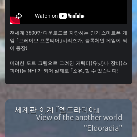
전세계 3800만 다운로드를 자랑하는 인기 스마트폰 게
임 「브레이브 프론티어」시리즈가, 블록체인 게임이 되
어 등장!
미려한 도트 그림으로 그려진 캐릭터(유닛)나 장비(스
피어)는 NFT가 되어 실제로 「소유」할 수 있습니다!
세계관-이계 『엘드라디아』
View of the another world
"Eldoradia"