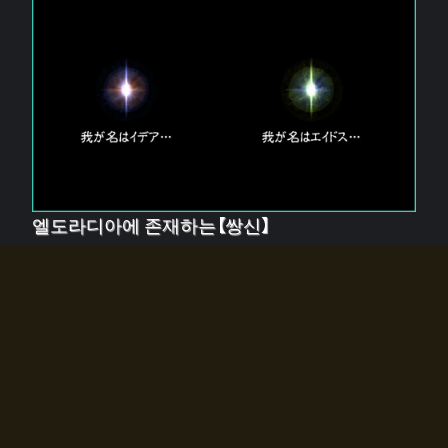
엘도라디아에 존재하는【쌍신】
엘드라디아에는 두 기둥의 신이 존재한다.
【혼】을 관장하는 신 「이데아」와, 【원자】를 관장하는 신
「에이드스」.
쌍신은 왜 자고 있는가?
왜 소환사에게 전화를 받았습니까?
왜 에르드라디아로의 문이 열렸는가?