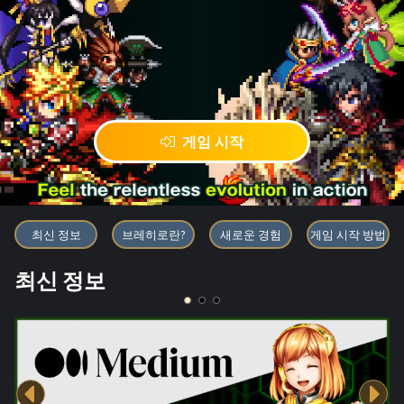
게임 시작
블록체인 게임 「BRAVE FRONT
최신 정보
브레히로란?
새로운 경험
게임 시작 방법
최신 정보