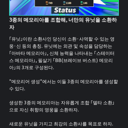
3종의 메모리아를 조합해, 너만의 유닛을 소환하
자
「유닛」이란 소환사인 당신이 소환·사역할 수 있는 영
웅·신 등의 총칭. 유닛에는 외관 및 속성을 담당하는
「아바타 메모리아」, 신체 능력을 나타내는 「스테이터
스 메모리아」, 필살기 「BB(브레이브 버스트) 메모리
아」의 3개로 구성된다.
"메모리어 생성"에서는 이들 3종의 메모리아를 생성할
수 있다.
생성한 3종의 메모리아는 자유롭게 조합 「델타 소환」
으로 자신 취향의 영웅을 소환하자.
새로운 유닛을 가지고 최강의 소환사를 목표로 하자.