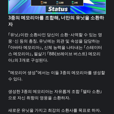
3종의 메모리아를 조합해, 너만의 유닛을 소환하
자
「유닛」이란 소환사인 당신이 소환·사역할 수 있는 영
웅·신 등의 총칭. 유닛에는 외관 및 속성을 담당하는
「아바타 메모리아」, 신체 능력을 나타내는 「스테이터
스 메모리아」, 필살기 「BB(브레이브 버스트) 메모리
아」의 3개로 구성된다.
"메모리어 생성"에서는 이들 3종의 메모리아를 생성할
수 있다.
생성한 3종의 메모리아는 자유롭게 조합 「델타 소환」
으로 자신 취향의 영웅을 소환하자.
새로운 유닛을 가지고 최강의 소환사를 목표로 하자.