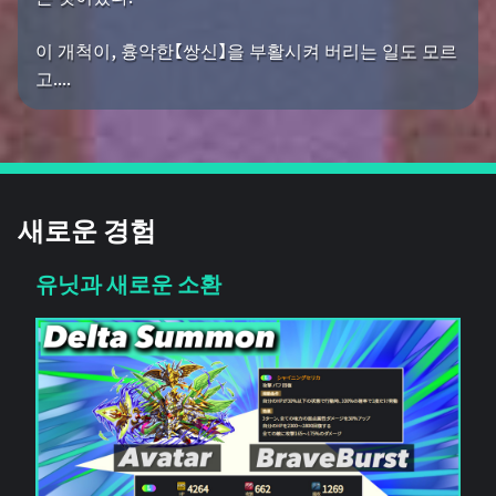
이 개척이, 흉악한【쌍신】을 부활시켜 버리는 일도 모르
고....
새로운 경험
유닛과 새로운 소환