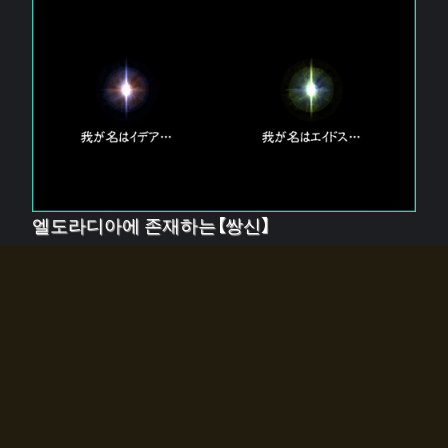
엘도라디아에 존재하는【쌍신】
엘드라디아에는 두 기둥의 신이 존재한다.
【혼】을 관장하는 신 「이데아」와, 【원자】를 관장하는 신
「에이드스」.
쌍신은 왜 자고 있는가?
왜 소환사에게 전화를 받았습니까?
왜 에르드라디아로의 문이 열렸는가?