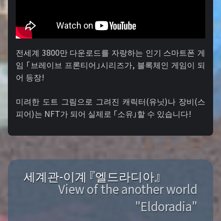
전세계 3800만 다운로드를 자랑하는 인기 스마트폰 게
임 「브레이브 프론티어」시리즈가, 블록체인 게임이 되
어 등장!
미려한 도트 그림으로 그려진 캐릭터(유닛)나 장비(스
피어)는 NFT가 되어 실제로 「소유」할 수 있습니다!
세계관-이계 『엘드라디아』
View of the another world
"Eldoradia"