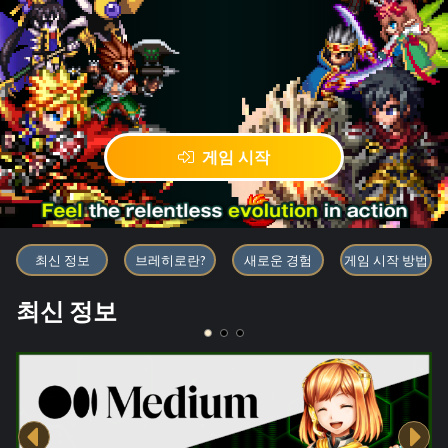
게임 시작
블록체인 게임 「BRAVE FRONT
최신 정보
브레히로란?
새로운 경험
게임 시작 방법
최신 정보