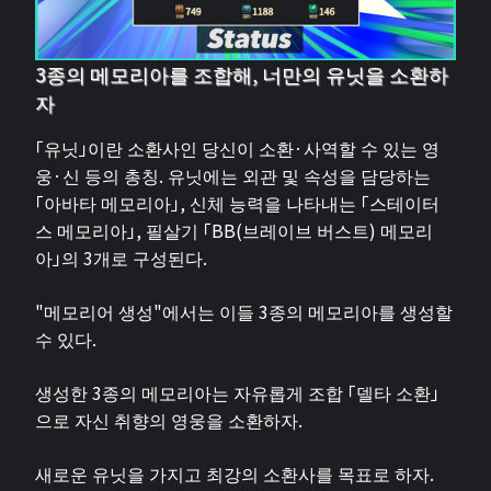
3종의 메모리아를 조합해, 너만의 유닛을 소환하
자
「유닛」이란 소환사인 당신이 소환·사역할 수 있는 영
웅·신 등의 총칭. 유닛에는 외관 및 속성을 담당하는
「아바타 메모리아」, 신체 능력을 나타내는 「스테이터
스 메모리아」, 필살기 「BB(브레이브 버스트) 메모리
아」의 3개로 구성된다.
"메모리어 생성"에서는 이들 3종의 메모리아를 생성할
수 있다.
생성한 3종의 메모리아는 자유롭게 조합 「델타 소환」
으로 자신 취향의 영웅을 소환하자.
새로운 유닛을 가지고 최강의 소환사를 목표로 하자.