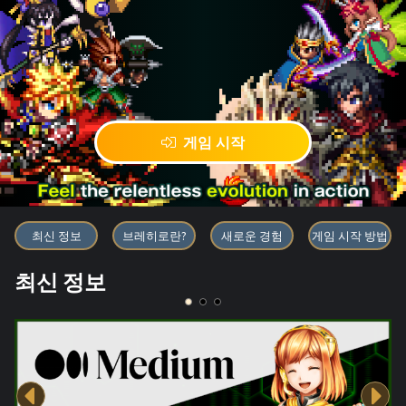
게임 시작
블록체인 게임 「BRAVE FRONT
최신 정보
브레히로란?
새로운 경험
게임 시작 방법
최신 정보