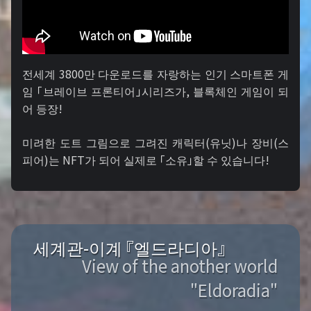
전세계 3800만 다운로드를 자랑하는 인기 스마트폰 게
임 「브레이브 프론티어」시리즈가, 블록체인 게임이 되
어 등장!
미려한 도트 그림으로 그려진 캐릭터(유닛)나 장비(스
피어)는 NFT가 되어 실제로 「소유」할 수 있습니다!
세계관-이계 『엘드라디아』
View of the another world
"Eldoradia"