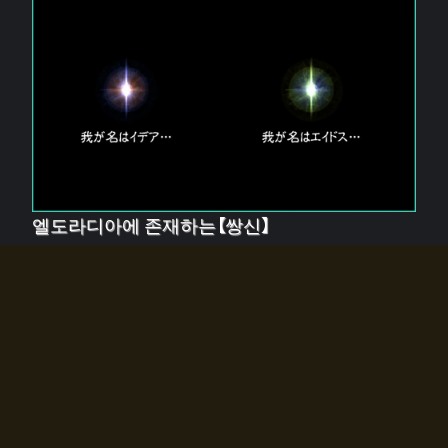
엘도라디아에 존재하는【쌍신】
엘드라디아에는 두 기둥의 신이 존재한다.
【혼】을 관장하는 신 「이데아」와, 【원자】를 관장하는 신
「에이드스」.
쌍신은 왜 자고 있는가?
왜 소환사에게 전화를 받았습니까?
왜 에르드라디아로의 문이 열렸는가?