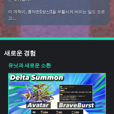
이 개척이, 흉악한【쌍신】을 부활시켜 버리는 일도 모르
고....
새로운 경험
유닛과 새로운 소환