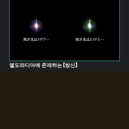
엘도라디아에 존재하는【쌍신】
엘드라디아에는 두 기둥의 신이 존재한다.
【혼】을 관장하는 신 「이데아」와, 【원자】를 관장하는 신
「에이드스」.
쌍신은 왜 자고 있는가?
왜 소환사에게 전화를 받았습니까?
왜 에르드라디아로의 문이 열렸는가?