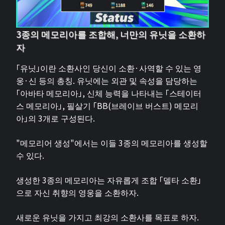
3종의 메모리아를 조합해, 너만의 유닛을 소환하
자
「유닛」이란 소환사인 당신이 소환·사역할 수 있는 영
웅·신 등의 총칭. 유닛에는 외관 및 속성을 담당하는
「아바타 메모리아」, 신체 능력을 나타내는 「스테이터
스 메모리아」, 필살기 「BB(브레이브 버스트) 메모리
아」의 3개로 구성된다.
"메모리어 생성"에서는 이들 3종의 메모리아를 생성할
수 있다.
생성한 3종의 메모리아는 자유롭게 조합 「델타 소환」
으로 자신 취향의 영웅을 소환하자.
새로운 유닛을 가지고 최강의 소환사를 목표로 하자.