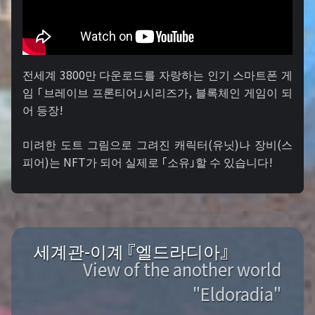
전세계 3800만 다운로드를 자랑하는 인기 스마트폰 게
임 「브레이브 프론티어」시리즈가, 블록체인 게임이 되
어 등장!
미려한 도트 그림으로 그려진 캐릭터(유닛)나 장비(스
피어)는 NFT가 되어 실제로 「소유」할 수 있습니다!
세계관-이계 『엘드라디아』
View of the another world
"Eldoradia"