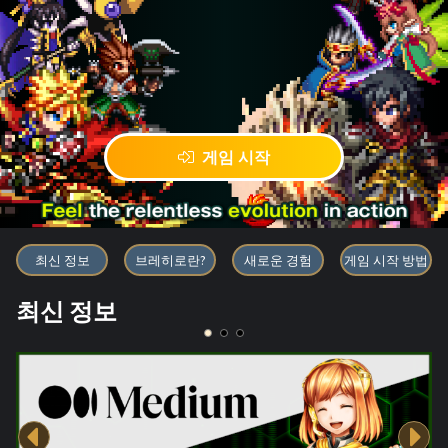
게임 시작
블록체인 게임 「BRAVE FRONT
최신 정보
브레히로란?
새로운 경험
게임 시작 방법
최신 정보