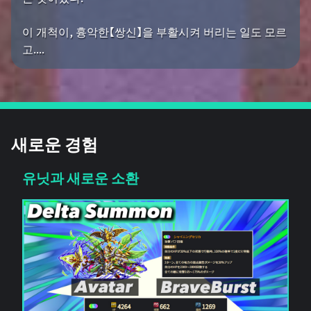
이 개척이, 흉악한【쌍신】을 부활시켜 버리는 일도 모르
고....
새로운 경험
유닛과 새로운 소환