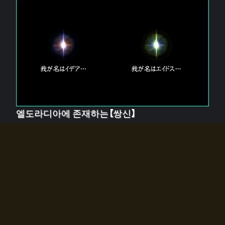
엘도라디아에 존재하는【쌍신】
엘드라디아에는 두 기둥의 신이 존재한다.
【혼】을 관장하는 신 「이데아」와, 【원자】를 관장하는 신
「에이드스」.
쌍신은 왜 자고 있는가?
왜 소환사에게 전화를 받았습니까?
왜 에르드라디아로의 문이 열렸는가?