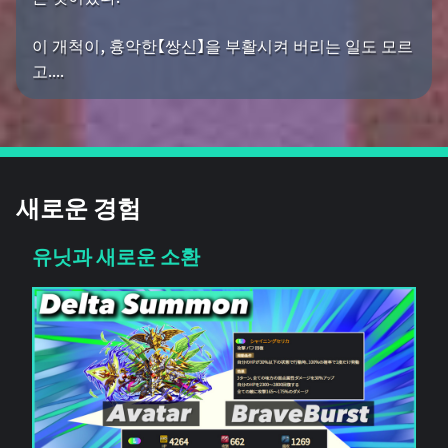
이 개척이, 흉악한【쌍신】을 부활시켜 버리는 일도 모르
고....
새로운 경험
유닛과 새로운 소환