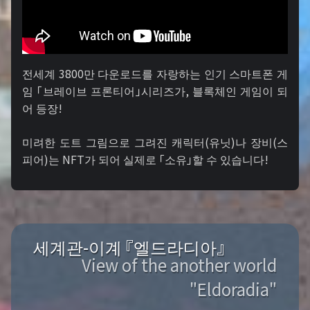
전세계 3800만 다운로드를 자랑하는 인기 스마트폰 게
임 「브레이브 프론티어」시리즈가, 블록체인 게임이 되
어 등장!
미려한 도트 그림으로 그려진 캐릭터(유닛)나 장비(스
피어)는 NFT가 되어 실제로 「소유」할 수 있습니다!
세계관-이계 『엘드라디아』
View of the another world
"Eldoradia"