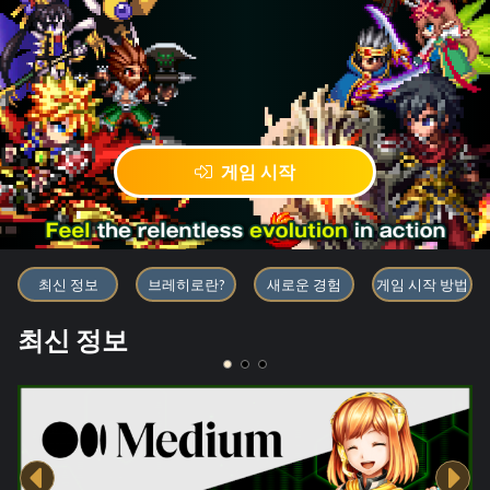
게임 시작
블록체인 게임 「BRAVE FRONT
최신 정보
브레히로란?
새로운 경험
게임 시작 방법
최신 정보