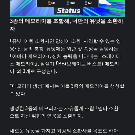
3종의 메모리아를 조합해, 너만의 유닛을 소환하
자
「유닛」이란 소환사인 당신이 소환·사역할 수 있는 영
웅·신 등의 총칭. 유닛에는 외관 및 속성을 담당하는
「아바타 메모리아」, 신체 능력을 나타내는 「스테이터
스 메모리아」, 필살기 「BB(브레이브 버스트) 메모리
아」의 3개로 구성된다.
"메모리어 생성"에서는 이들 3종의 메모리아를 생성할
수 있다.
생성한 3종의 메모리아는 자유롭게 조합 「델타 소환」
으로 자신 취향의 영웅을 소환하자.
새로운 유닛을 가지고 최강의 소환사를 목표로 하자.