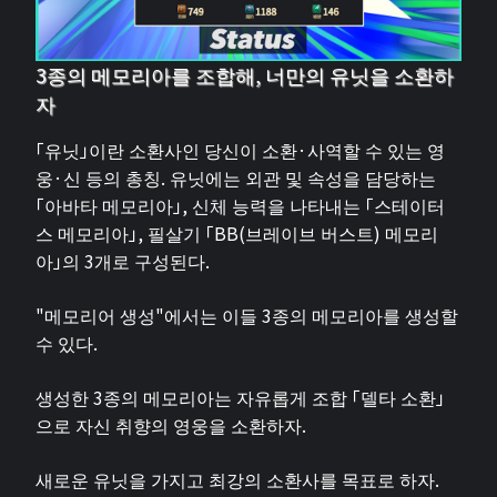
3종의 메모리아를 조합해, 너만의 유닛을 소환하
자
「유닛」이란 소환사인 당신이 소환·사역할 수 있는 영
웅·신 등의 총칭. 유닛에는 외관 및 속성을 담당하는
「아바타 메모리아」, 신체 능력을 나타내는 「스테이터
스 메모리아」, 필살기 「BB(브레이브 버스트) 메모리
아」의 3개로 구성된다.
"메모리어 생성"에서는 이들 3종의 메모리아를 생성할
수 있다.
생성한 3종의 메모리아는 자유롭게 조합 「델타 소환」
으로 자신 취향의 영웅을 소환하자.
새로운 유닛을 가지고 최강의 소환사를 목표로 하자.