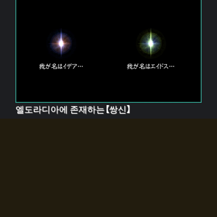
엘도라디아에 존재하는【쌍신】
엘드라디아에는 두 기둥의 신이 존재한다.
【혼】을 관장하는 신 「이데아」와, 【원자】를 관장하는 신
「에이드스」.
쌍신은 왜 자고 있는가?
왜 소환사에게 전화를 받았습니까?
왜 에르드라디아로의 문이 열렸는가?