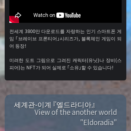
전세계 3800만 다운로드를 자랑하는 인기 스마트폰 게
임 「브레이브 프론티어」시리즈가, 블록체인 게임이 되
어 등장!
미려한 도트 그림으로 그려진 캐릭터(유닛)나 장비(스
피어)는 NFT가 되어 실제로 「소유」할 수 있습니다!
세계관-이계 『엘드라디아』
View of the another world
"Eldoradia"