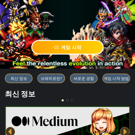
게임 시작
블록체인 게임 「BRAVE FRONT
최신 정보
브레히로란?
새로운 경험
게임 시작 방법
최신 정보