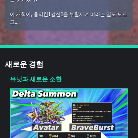
이 개척이, 흉악한【쌍신】을 부활시켜 버리는 일도 모르
고....
새로운 경험
유닛과 새로운 소환