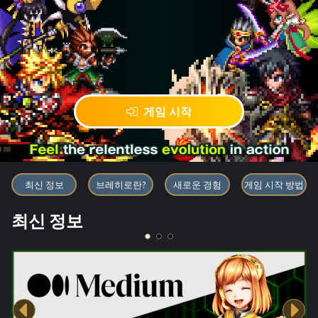
게임 시작
블록체인 게임 「BRAVE FRONT
최신 정보
브레히로란?
새로운 경험
게임 시작 방법
최신 정보