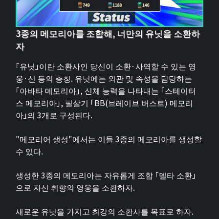
3종의 메모리아를 조합해, 너만의 유닛을 소환하
자
「유닛」이란 소환사인 당신이 소환·사역할 수 있는 영
웅·신 등의 총칭. 유닛에는 외관 및 속성을 담당하는
「아바타 메모리아」, 신체 능력을 나타내는 「스테이터
스 메모리아」, 필살기 「BB(브레이브 버스트) 메모리
아」의 3개로 구성된다.
"메모리어 생성"에서는 이들 3종의 메모리아를 생성할
수 있다.
생성한 3종의 메모리아는 자유롭게 조합 「델타 소환」
으로 자신 취향의 영웅을 소환하자.
새로운 유닛을 가지고 최강의 소환사를 목표로 하자.