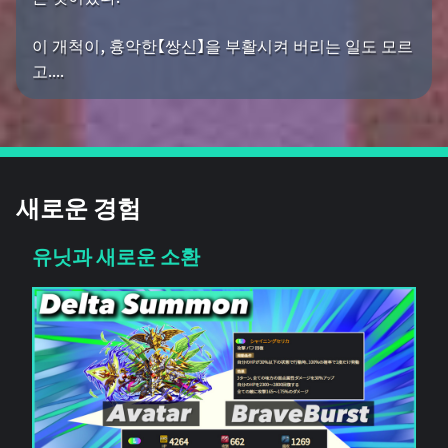
이 개척이, 흉악한【쌍신】을 부활시켜 버리는 일도 모르
고....
새로운 경험
유닛과 새로운 소환