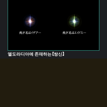
엘도라디아에 존재하는【쌍신】
엘드라디아에는 두 기둥의 신이 존재한다.
【혼】을 관장하는 신 「이데아」와, 【원자】를 관장하는 신
「에이드스」.
쌍신은 왜 자고 있는가?
왜 소환사에게 전화를 받았습니까?
왜 에르드라디아로의 문이 열렸는가?