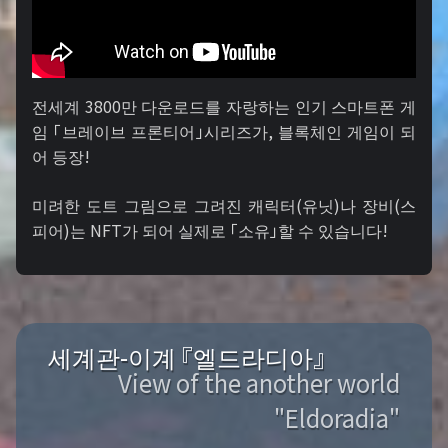
전세계 3800만 다운로드를 자랑하는 인기 스마트폰 게
임 「브레이브 프론티어」시리즈가, 블록체인 게임이 되
어 등장!
미려한 도트 그림으로 그려진 캐릭터(유닛)나 장비(스
피어)는 NFT가 되어 실제로 「소유」할 수 있습니다!
세계관-이계 『엘드라디아』
View of the another world
"Eldoradia"