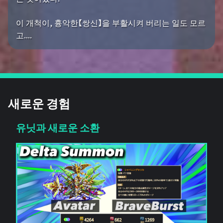
이 개척이, 흉악한【쌍신】을 부활시켜 버리는 일도 모르
고....
새로운 경험
유닛과 새로운 소환