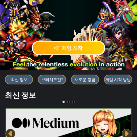
게임 시작
블록체인 게임 「BRAVE FRONT
최신 정보
브레히로란?
새로운 경험
게임 시작 방법
최신 정보