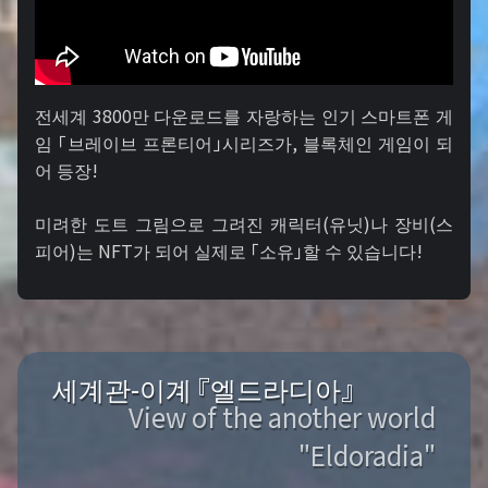
전세계 3800만 다운로드를 자랑하는 인기 스마트폰 게
임 「브레이브 프론티어」시리즈가, 블록체인 게임이 되
어 등장!
미려한 도트 그림으로 그려진 캐릭터(유닛)나 장비(스
피어)는 NFT가 되어 실제로 「소유」할 수 있습니다!
세계관-이계 『엘드라디아』
View of the another world
"Eldoradia"