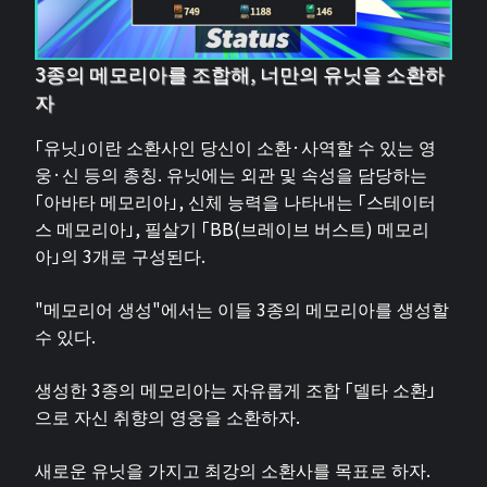
3종의 메모리아를 조합해, 너만의 유닛을 소환하
자
「유닛」이란 소환사인 당신이 소환·사역할 수 있는 영
웅·신 등의 총칭. 유닛에는 외관 및 속성을 담당하는
「아바타 메모리아」, 신체 능력을 나타내는 「스테이터
스 메모리아」, 필살기 「BB(브레이브 버스트) 메모리
아」의 3개로 구성된다.
"메모리어 생성"에서는 이들 3종의 메모리아를 생성할
수 있다.
생성한 3종의 메모리아는 자유롭게 조합 「델타 소환」
으로 자신 취향의 영웅을 소환하자.
새로운 유닛을 가지고 최강의 소환사를 목표로 하자.