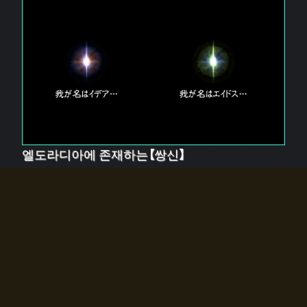
엘도라디아에 존재하는【쌍신】
엘드라디아에는 두 기둥의 신이 존재한다.
【혼】을 관장하는 신 「이데아」와, 【원자】를 관장하는 신
「에이드스」.
쌍신은 왜 자고 있는가?
왜 소환사에게 전화를 받았습니까?
왜 에르드라디아로의 문이 열렸는가?