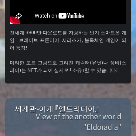
전세계 3800만 다운로드를 자랑하는 인기 스마트폰 게
임 「브레이브 프론티어」시리즈가, 블록체인 게임이 되
어 등장!
미려한 도트 그림으로 그려진 캐릭터(유닛)나 장비(스
피어)는 NFT가 되어 실제로 「소유」할 수 있습니다!
세계관-이계 『엘드라디아』
View of the another world
"Eldoradia"