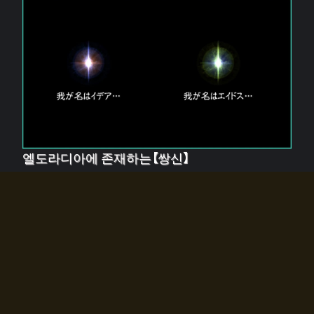
엘도라디아에 존재하는【쌍신】
엘드라디아에는 두 기둥의 신이 존재한다.
【혼】을 관장하는 신 「이데아」와, 【원자】를 관장하는 신
「에이드스」.
쌍신은 왜 자고 있는가?
왜 소환사에게 전화를 받았습니까?
왜 에르드라디아로의 문이 열렸는가?