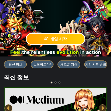
게임 시작
블록체인 게임 「BRAVE FRONT
최신 정보
브레히로란?
새로운 경험
게임 시작 방법
최신 정보