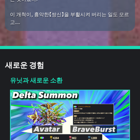
이 개척이, 흉악한【쌍신】을 부활시켜 버리는 일도 모르
고....
새로운 경험
유닛과 새로운 소환