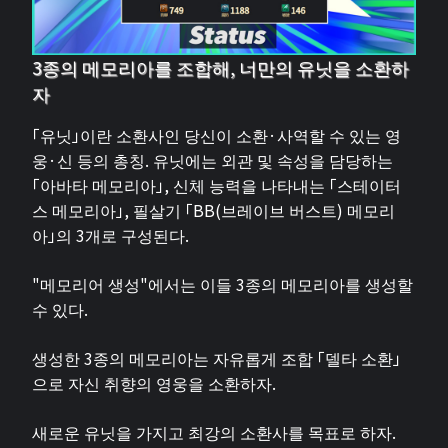
3종의 메모리아를 조합해, 너만의 유닛을 소환하
자
「유닛」이란 소환사인 당신이 소환·사역할 수 있는 영
웅·신 등의 총칭. 유닛에는 외관 및 속성을 담당하는
「아바타 메모리아」, 신체 능력을 나타내는 「스테이터
스 메모리아」, 필살기 「BB(브레이브 버스트) 메모리
아」의 3개로 구성된다.
"메모리어 생성"에서는 이들 3종의 메모리아를 생성할
수 있다.
생성한 3종의 메모리아는 자유롭게 조합 「델타 소환」
으로 자신 취향의 영웅을 소환하자.
새로운 유닛을 가지고 최강의 소환사를 목표로 하자.